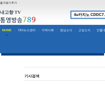
즐겨찾기추가
내고향 TV
7
8
9
통영방송
HOME
TBS뉴스센터
지역사회
영상소식
고성소식
인물/
|
|
|
|
|
기사검색