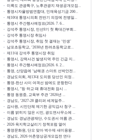
미륵도 관광특구, 노후관광지 재생공개모집...
통영시자율방범연합대, 인재육성기금 200...
제10대 통영시의회 전반기 의장에 전병일...
통영시 주간행사예정표(2026. 7. 6...
강석주 통영시장, 민선9기 첫 확대간부회...
강석주 통영시장 취임사
강석주 통영시장, 취임 첫 결재는 ‘민생’
남포초등학교, ‘2030년 한려초등학교로...
제11대 강석주 통영시장 취임
통영시, 강력사건 발생지역 주민 긴급 지...
통영시 주간행사예정표(2026. 6. 2...
통영, 산양읍에 ‘남해권 스마트 선박안전...
경남도의회, 제13대 도의원 당선인 의정...
통영-한산 사이 여객선 밤에도 운항한다
통영시, “등·하교 때 휴대전화 잠시 ...
통영 동원중, 교육부 주관 ‘2026년 ...
경남도, ‘2027-28 클리퍼 세계일주...
감사원, 시민단체 제기한 공익감사 청구 ...
이름 밝히지 않은 시민, 광도면사무소에 ...
경남도·경남관광재단, 수도권서 여름 관...
2026 욕지학교살리기 정책포럼 열어
통영문화원, 단오 맞아 벅수제·새미용왕...
경남도, 2026 어촌영상공개모집전 연다