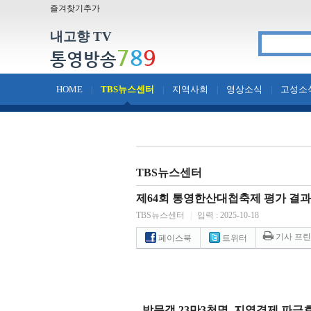
즐겨찾기추가
내고향 TV
7
8
9
통영방송
HOME
TBS뉴스센터
지역사회
영상소식
고성소
|
|
|
|
TBS뉴스센터
제64회 통영한산대첩축제 평가 결
TBS뉴스센터
|
입력 : 2025-10-18
기사 프
페이스북
트위터
-
방문객
23
만
3
천명
,
지역경제 파급