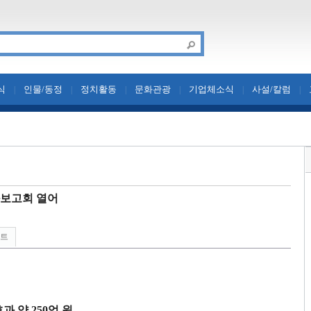
식
인물/동정
정치활동
문화관광
기업체소식
사설/칼럼
|
|
|
|
|
|
과보고회 열어
린트
효과 약
250
억 원