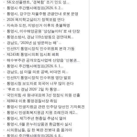
SK오션플랜트, ‘경북함’ 조기 인도 성...
통영시 주간행사예정표(2026. 6. 2...
통영시, 강구안 자율주행 관광안내 로봇 운영
2026 욕지학교살리기 정책포럼 연다
지속과 도전, 지방선거 이후의 촛불혁명
통영시, 미수해양공원 ‘상상놀이터’로 새 단장
통영소방서, 경남 119소방동요 경연대회...
경남도, ‘2026년 섬 방문하는 해’ ...
민선9기 통영시장직 인수위원회 본격 가동
제243회 통영시의회 임시회 폐회
해수부주관 공개모집사업에 산양읍 ‘신봉권...
통영시 주간행사예정표(2026. 6. 1...
경남도, 섬 마을 의료 공백, 비대면 의...
민선9기 통영시장직 인수위원 명단 발표
통영시청 보도자료 외국어 너무 많이 쓴다
‘투르 드 경남 2026’ 2일 차 통영...
국민의힘 새 원내대표에 3선 정점식 의원 선출
제86대 이호 통영경찰서장 취임
통영시 민생지원금 관련 민주당 당선인 기자회견
통영시 민생회복지원금 지원 조례안과 제2...
통영시, 제71주년 현충일 추념식 열어
통영시, 6월 온누리상품권 환급행사 실시
시의원님들, 길 한 복판 전봇대 좀 옮겨야
통영시 주간행사예정표(2026. 6. 8...