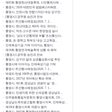
제65회 통영한산대첩축제, 시민통제사에 ...
통영시,‘2026 대한민국 밤밤페스타&캔...
통영시, 인천시청 연합기자단 대상 강구안...
[통영시] 공무원 승진과 전보
통영시 주간행사예정표(2026. 7. 2...
통영시, 한산대첩교 제6차 국도·국지도...
통영시, 적조‧고수온 대비 현장점검 실시
통영시, ‘삼도수군통제영 부활’조선통신사...
통영, 초·중학교 학부모 대상 고교학점...
인재육성기금 기탁 이어지는 통영시
제18회 통영연극예술축제 성황 속 폐막
[통영시] 공무원 승진과 전보
통영시, 강구안 일대 상권활성화사업 추진
통영시에 이어지는 인재육성기금 기탁
통영시 주간행사예정표(2026. 7. 2...
박경리 탄생 100주년, 통영시립도서관에...
통영시, 2027년 국비예산 확보 위해 ...
통영시, 제1회 경상남도 관광의 날 ‘경...
통영시 주간행사예정표(2026. 7. 1...
통영시, 민생지원 위한 신속집행 경상남도...
민주평화통일자문회의 통영시협의회, 2차 ...
경상남도옥외광고협회 통영시지부, 인재육성...
제10대 통영시의회 개원식 열어
통영시, 제65회 통영한산대첩축제 준비상...