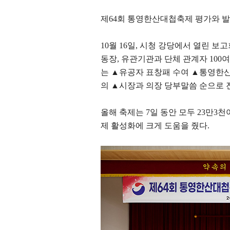
제
64
회 통영한산대첩축제 평가와 
10
월
16
일
,
시청 강당에서 열린 보고
동장
,
유관기관과 단체 관계자
100
여
는
▲
유공자 표창패 수여
▲
통영한산
의
▲
시장과 의장 당부말씀 순으로
올해 축제는
7
일 동안 모두
23
만
3
천
제 활성화에 크게 도움을 줬다
.