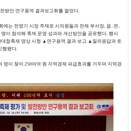
발전방안 연구용역 결과보고회를 열었다
.
회에는 천영기 시장 주재로 시의원들과 전체 부서장
,
읍
․
면
․
 명이 참석해 축제 운영 성과와 개선방안을 공유했다
.
행사
대첩축제 영상 시청
▲
연구용역 결과 보고
▲
질의응답과 토
 진행됐다
.
여 명이 찾아
250
여억 원 지역경제 파급효과를 거두며 지역경