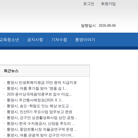
로그인
|
회원가입
발행일시 : 2026-08-06
교육청소년
공지사항
기자수첩
통영이야기
|
|
|
최근뉴스
통영시 민생회복지원금 35만 원씩 지급키로
통영시, 여름 휴가철 맞아 ‘명품 섬 1...
2026 윤이상국제음악콩쿠르 접수 마감,...
통영시 주간행사예정표(2026. 8. 3...
통영시, 송도~학림도 잇는 해상 보도교 ...
통영시, 민선9기 주요사업 업무보고 완료
통영시, 강구안 상권활성화사업 상인 공청...
통영시-한국 수자원공사, 산양읍 추도리 ...
통영시, 중앙전통시장 자율금연구역 운영 ...
통영시, 여름 관광객 맞이 강구안 미디어...