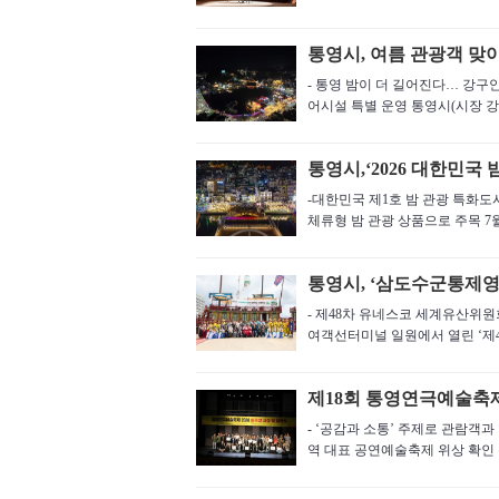
통영시, 여름 관광객 맞
- 통영 밤이 더 길어진다… 강구
어시설 특별 운영 통영시(시장 강석
통영시,‘2026 대한민
-대한민국 제1호 밤 관광 특화도
체류형 밤 관광 상품으로 주목 7월 
통영시, ‘삼도수군통제
- 제48차 유네스코 세계유산위원
여객선터미널 일원에서 열린 ‘제48
제18회 통영연극예술축제
- ‘공감과 소통’ 주제로 관람객과
역 대표 공연예술축제 위상 확인 통