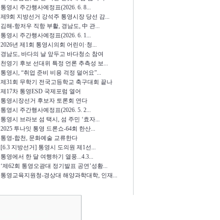
통영시 주간행사예정표(2026. 6. 8...
제9회 지방선거 강석주 통영시장 당선 감...
김해-항저우 직항 부활, 경남도, 中 관...
통영시 주간행사예정표(2026. 6. 1...
2026년 제1회 통영시의회 어린이·청...
경남도, 바다의 날 앞두고 바다청소 참여
천영기 후보 선대위 특정 언론 추측성 보...
통영시, “취업 준비 비용 걱정 덜어요”...
제31회 무학기 전국고등학교 축구대회 끝나
제17차 통영ESD 국제포럼 열어
통영시장선거 후보자 토론회 연다
통영시 주간행사예정표(2026. 5. 2...
통영시 브라보 섬 택시, 섬 주민 ‘효자...
2025 투나잇 통영 드론쇼-64회 한산...
통영-합천, 문화예술 교류한다
[6.3 지방선거] 통영시 도의원 제1선...
통영에서 한 달 여행하기 열풍...4.3...
‘제62회 통영오광대 정기발표 공연’성황...
통영교육지원청-경상대 해양과학대학, 인재...