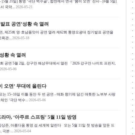
[5월 21일] 통영 ‘극단 벅수골’, 합천에서 연극 ‘봄이 오면’ 선사 - [6월 5일]
 국악...
2026-05-21
기발표 공연’성황 속 열려
연, 제25회 영·호남품앗이 공연 열려 제62회 통영오광대 정기발표 공연을
육관...
2026-05-18
 성황 속 열려
리공연 2회 공연 5월 2일, 강구안 해상무대에서 열린 「2026 강구안 나이트 프린지,
2026-05-06
이 오면’ 무대에 올린다
 15~16일 이틀 동안 두 번 공연 - 매화 향기에 담긴 애틋한 노부부 사랑
인 ‘극단 벅수...
2026-05-06
라마, ‘아주르 스프링’ 5월 11일 방영
상준, 아름다움 통영 섬 세계에 알린다 오는 5월 11일 첫 방송을 앞둔 드
극본 ...
2026-05-04