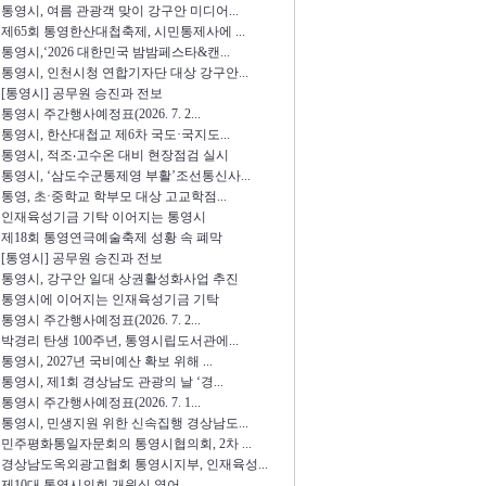
통영시, 여름 관광객 맞이 강구안 미디어...
제65회 통영한산대첩축제, 시민통제사에 ...
통영시,‘2026 대한민국 밤밤페스타&캔...
통영시, 인천시청 연합기자단 대상 강구안...
[통영시] 공무원 승진과 전보
통영시 주간행사예정표(2026. 7. 2...
통영시, 한산대첩교 제6차 국도·국지도...
통영시, 적조‧고수온 대비 현장점검 실시
통영시, ‘삼도수군통제영 부활’조선통신사...
통영, 초·중학교 학부모 대상 고교학점...
인재육성기금 기탁 이어지는 통영시
제18회 통영연극예술축제 성황 속 폐막
[통영시] 공무원 승진과 전보
통영시, 강구안 일대 상권활성화사업 추진
통영시에 이어지는 인재육성기금 기탁
통영시 주간행사예정표(2026. 7. 2...
박경리 탄생 100주년, 통영시립도서관에...
통영시, 2027년 국비예산 확보 위해 ...
통영시, 제1회 경상남도 관광의 날 ‘경...
통영시 주간행사예정표(2026. 7. 1...
통영시, 민생지원 위한 신속집행 경상남도...
민주평화통일자문회의 통영시협의회, 2차 ...
경상남도옥외광고협회 통영시지부, 인재육성...
제10대 통영시의회 개원식 열어