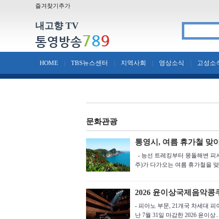
즐겨찾기추가
내고향 TV
7
8
9
통영방송
HOME
TBS뉴스센터
지역사회
영상소식
고성소
|
|
|
|
문화관광
통영시, 여름 휴가철 맞아
- 능선 트레킹부터 몽돌해변 피
주)가 다가오는 여름 휴가철을 맞아
2026 윤이상국제음악콩쿠
- 피아노 부문, 21개국 차세대
난 7월 31일 마감한 2026 윤이상..