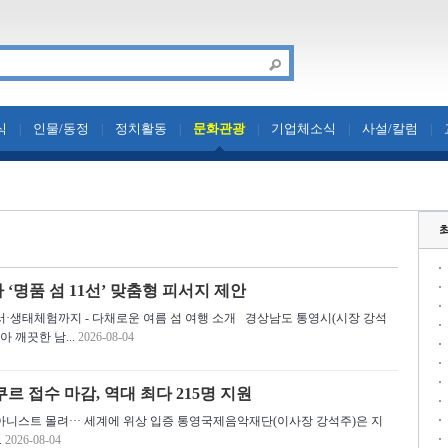
식
인물/동정
정치활동
문화관광
기업체소식
사설/칼럼
|
|
|
|
|
|
 ‘명품 섬 11선’ 맞춤형 피서지 제안
서·생태체험까지 - 다채로운 여름 섬 여행 소개 경상남도 통영시(시장 강석
 깨끗한 남...
2026-08-04
르 접수 마감, 역대 최다 215명 지원
 피아니스트 몰려··· 세계에 위상 입증 통영국제음악재단(이사장 강석주)은 지
.
2026-08-04