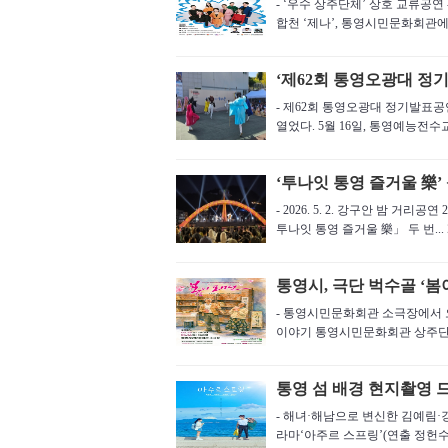
- ‘우수 상주단체’ 상호 교류공연 - 
합천 ‘제나’, 통영시민문화회관에서
‘제62회 통영오광대 정
- 제62회 통영오광대 정기발표공
열었다. 5월 16일, 통영예능전수교
‘투나잇 통영 즐거울 樂’
- 2026. 5. 2. 강구안 밤 거
투나잇 통영 즐거울 樂」 두 번...
통영시, 극단 벅수골 ‘봄
- 통영시민문화회관 소극장에서 오는
이야기 통영시민문화회관 상주단체
통영 섬 배경 현지촬영 드
- 해녀·해남으로 변신한 김예림·강
라마‘아주르 스프링’(연출 정헌수, 