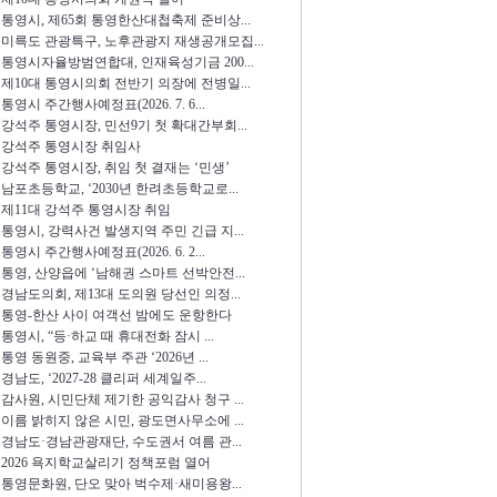
통영시, 제65회 통영한산대첩축제 준비상...
미륵도 관광특구, 노후관광지 재생공개모집...
통영시자율방범연합대, 인재육성기금 200...
제10대 통영시의회 전반기 의장에 전병일...
통영시 주간행사예정표(2026. 7. 6...
강석주 통영시장, 민선9기 첫 확대간부회...
강석주 통영시장 취임사
강석주 통영시장, 취임 첫 결재는 ‘민생’
남포초등학교, ‘2030년 한려초등학교로...
제11대 강석주 통영시장 취임
통영시, 강력사건 발생지역 주민 긴급 지...
통영시 주간행사예정표(2026. 6. 2...
통영, 산양읍에 ‘남해권 스마트 선박안전...
경남도의회, 제13대 도의원 당선인 의정...
통영-한산 사이 여객선 밤에도 운항한다
통영시, “등·하교 때 휴대전화 잠시 ...
통영 동원중, 교육부 주관 ‘2026년 ...
경남도, ‘2027-28 클리퍼 세계일주...
감사원, 시민단체 제기한 공익감사 청구 ...
이름 밝히지 않은 시민, 광도면사무소에 ...
경남도·경남관광재단, 수도권서 여름 관...
2026 욕지학교살리기 정책포럼 열어
통영문화원, 단오 맞아 벅수제·새미용왕...