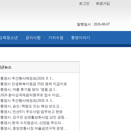
로그인
|
회원가입
발행일시 : 2026-08-07
교육청소년
공지사항
기자수첩
통영이야기
|
|
|
최근뉴스
통영시 주간행사예정표(2026. 8. 1...
통영시 민생회복지원금 35만 원씩 지급키로
통영시, 여름 휴가철 맞아 ‘명품 섬 1...
2026 윤이상국제음악콩쿠르 접수 마감,...
통영시 주간행사예정표(2026. 8. 3...
통영시, 송도~학림도 잇는 해상 보도교 ...
통영시, 민선9기 주요사업 업무보고 완료
통영시, 강구안 상권활성화사업 상인 공청...
통영시-한국 수자원공사, 산양읍 추도리 ...
통영시, 중앙전통시장 자율금연구역 운영 ...