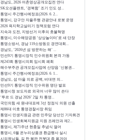
경남도, 2026 어촌영상공개모집전 연다
SK오션플랜트, ‘경북함’ 조기 인도 성...
통영시 주간행사예정표(2026. 6. 2...
통영시, 강구안 자율주행 관광안내 로봇 운영
2026 욕지학교살리기 정책포럼 연다
지속과 도전, 지방선거 이후의 촛불혁명
통영시, 미수해양공원 ‘상상놀이터’로 새 단장
통영소방서, 경남 119소방동요 경연대회...
경남도, ‘2026년 섬 방문하는 해’ ...
민선9기 통영시장직 인수위원회 본격 가동
제243회 통영시의회 임시회 폐회
해수부주관 공개모집사업에 산양읍 ‘신봉권...
통영시 주간행사예정표(2026. 6. 1...
경남도, 섬 마을 의료 공백, 비대면 의...
민선9기 통영시장직 인수위원 명단 발표
통영시청 보도자료 외국어 너무 많이 쓴다
‘투르 드 경남 2026’ 2일 차 통영...
국민의힘 새 원내대표에 3선 정점식 의원 선출
제86대 이호 통영경찰서장 취임
통영시 민생지원금 관련 민주당 당선인 기자회견
통영시 민생회복지원금 지원 조례안과 제2...
통영시, 제71주년 현충일 추념식 열어
통영시, 6월 온누리상품권 환급행사 실시
시의원님들, 길 한 복판 전봇대 좀 옮겨야