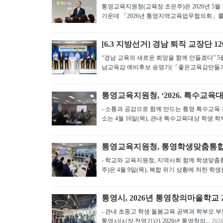
통영교육지원청(교육장 조은주)은 2026년 5월 
가운데 「2026년 통영지역교육업무협의회」를 
[6.3 지방선거] 경남 퇴직 교장단
“경남 교육의 새로운 희망을 함께 만들겠다” 5월
남교육감 예비후보 송영기(「좋은교육감만들기
통영교육지원청, ‘2026. 특수교육
- 소통과 공감으로 함께 만드는 통영 특수교
소는 4월 16일(목), 관내 특수교육대상 학생 학부
통영교육지원청, 통영학생맞춤통합
- 학교와 교육지원청, 지역사회 함께 학생
주)은 4월 9일(목), 복합 위기 상황에 처한 학생
통영시, 2026년 통영창의마을학교 
- 관내 초중고 학생 돌봄교육 공백과 학부모 부담 
통영시(시장 천영기)가 2026년 통영창의...
2026