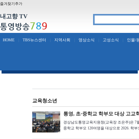
즐겨찾기추가
내고향 TV
7
8
9
통영방송
HOME
TBS뉴스센터
지역사회
영상소식
고성소식
인물/
|
|
|
|
|
교육청소년
통영, 초·중학교 학부모 대상 고교
경상남도통영교육지원청(교육장 조은주)은 7월 
중학교 학부모 120여명을 대상으로 2026. 학부모