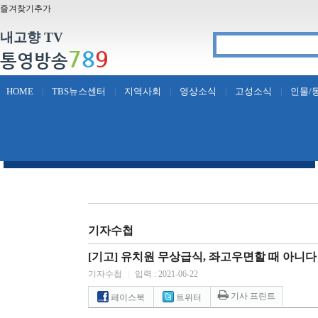
즐겨찾기추가
내고향 TV
7
8
9
통영방송
HOME
TBS뉴스센터
지역사회
영상소식
고성소식
인물/
|
|
|
|
|
기자수첩
[기고] 유치원 무상급식, 좌고우면할 때 아니다
기자수첩
|
입력 : 2021-06-22
기사 프린트
페이스북
트위터