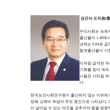
강근식 도의원
(
통
우리사회는 보육부
출산율이
1.48
에
년에는
0.84
로 급
합계출산율이 가장
이처럼 급격한 저
기회를 찾아 계속
시들은 사라질 위
다
.
한국보건사회연구원이 출산하지 않는 이유에 
양육
·
교육비 부담이 주요 원인으로 나타났다
.
이 살아갈 수 있는 여건을 갖추어야 함을 방증