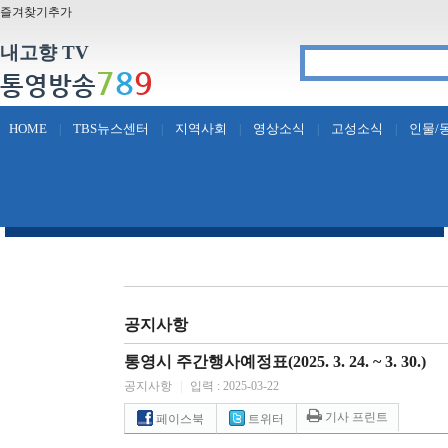
즐겨찾기추가
내고향 TV
7
8
9
통영방송
HOME
TBS뉴스센터
지역사회
영상소식
고성소식
인물/
|
|
|
|
|
공지사항
통영시 주간행사예정표(2025. 3. 24. ~ 3. 30.)
공지사항
|
입력 : 2025-03-22
기사 프린트
페이스북
트위터