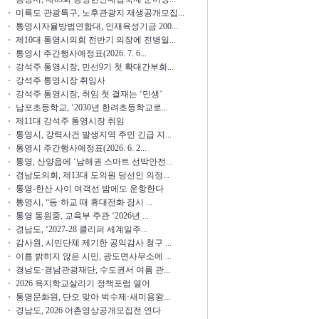
미륵도 관광특구, 노후관광지 재생공개모집...
통영시자율방범연합대, 인재육성기금 200...
제10대 통영시의회 전반기 의장에 전병일...
통영시 주간행사예정표(2026. 7. 6...
강석주 통영시장, 민선9기 첫 확대간부회...
강석주 통영시장 취임사
강석주 통영시장, 취임 첫 결재는 ‘민생’
남포초등학교, ‘2030년 한려초등학교로...
제11대 강석주 통영시장 취임
통영시, 강력사건 발생지역 주민 긴급 지...
통영시 주간행사예정표(2026. 6. 2...
통영, 산양읍에 ‘남해권 스마트 선박안전...
경남도의회, 제13대 도의원 당선인 의정...
통영-한산 사이 여객선 밤에도 운항한다
통영시, “등·하교 때 휴대전화 잠시 ...
통영 동원중, 교육부 주관 ‘2026년 ...
경남도, ‘2027-28 클리퍼 세계일주...
감사원, 시민단체 제기한 공익감사 청구 ...
이름 밝히지 않은 시민, 광도면사무소에 ...
경남도·경남관광재단, 수도권서 여름 관...
2026 욕지학교살리기 정책포럼 열어
통영문화원, 단오 맞아 벅수제·새미용왕...
경남도, 2026 어촌영상공개모집전 연다