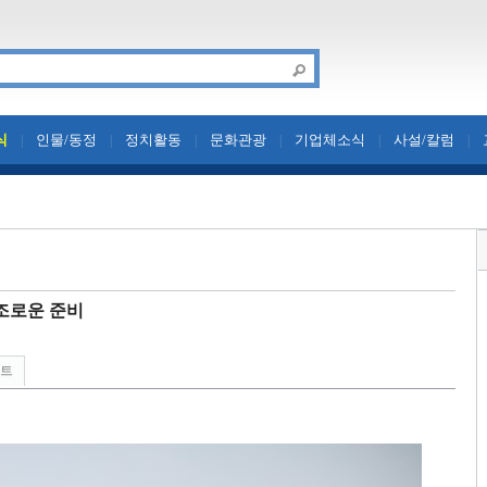
식
인물/동정
정치활동
문화관광
기업체소식
사설/칼럼
|
|
|
|
|
|
순조로운 준비
린트