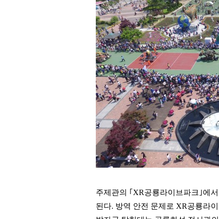
주제관의
｢
XR
공룡라이브파크
｣
에서
된다
.
방역 안전 문제로
XR
공룡라이