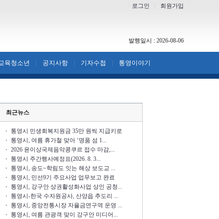
로그인
|
회원가입
발행일시 : 2026-08-06
교육청소년
공지사항
기자수첩
통영이야기
|
|
|
최근뉴스
통영시 민생회복지원금 35만 원씩 지급키로
통영시, 여름 휴가철 맞아 ‘명품 섬 1...
2026 윤이상국제음악콩쿠르 접수 마감,...
통영시 주간행사예정표(2026. 8. 3...
통영시, 송도~학림도 잇는 해상 보도교 ...
통영시, 민선9기 주요사업 업무보고 완료
통영시, 강구안 상권활성화사업 상인 공청...
통영시-한국 수자원공사, 산양읍 추도리 ...
통영시, 중앙전통시장 자율금연구역 운영 ...
통영시, 여름 관광객 맞이 강구안 미디어...