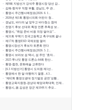
제9회 지방선거 강석주 통영시장 당선 감...
김해-항저우 직항 부활, 경남도, 中 관...
통영시 주간행사예정표(2026. 6. 1...
2026년 제1회 통영시의회 어린이·청...
경남도, 바다의 날 앞두고 바다청소 참여
천영기 후보 선대위 특정 언론 추측성 보...
통영시, “취업 준비 비용 걱정 덜어요”...
제31회 무학기 전국고등학교 축구대회 끝나
제17차 통영ESD 국제포럼 열어
통영시장선거 후보자 토론회 연다
통영시 주간행사예정표(2026. 5. 2...
통영시 브라보 섬 택시, 섬 주민 ‘효자...
2025 투나잇 통영 드론쇼-64회 한산...
통영-합천, 문화예술 교류한다
[6.3 지방선거] 통영시 도의원 제1선...
통영에서 한 달 여행하기 열풍...4.3...
‘제62회 통영오광대 정기발표 공연’성황...
통영교육지원청-경상대 해양과학대학, 인재...
통영시, 故 김성은 장군 제19주기 추모...