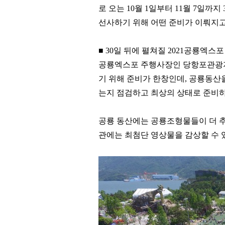
로 오는
10
월
1
일부터
11
월
7
일까지
선사하기 위해 어떤 준비가 이뤄지
■
30
일 뒤에 펼쳐질
2021
공룡엑스포
공룡엑스포 주행사장인 당항포관
기 위해 준비가 한창인데
,
공룡동산을
는지 점검하고 최상의 상태로 준비
공룡 동산에는 공룡조형물들이 더 
관에는 최첨단 영상물을 감상할 수