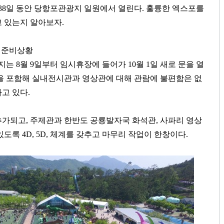
38
일 동안 당항포관광지 일원에서 열린다
.
훌륭한 엑스포를
고 있는지 알아보자
.
 준비상황
광지는
8
월
9
일부터 임시휴장에 들어가
10
월
1
일 새로 문을 열
 포함해 실내전시관과 영상관에 대해 관람에 불편함은 없
하고 있다
.
추가되고
,
주제관과 한반도 공룡발자국 화석관
,
사파리 영상
 있도록
4D, 5D,
체계를 갖추고 마무리 작업이 한창이다
.