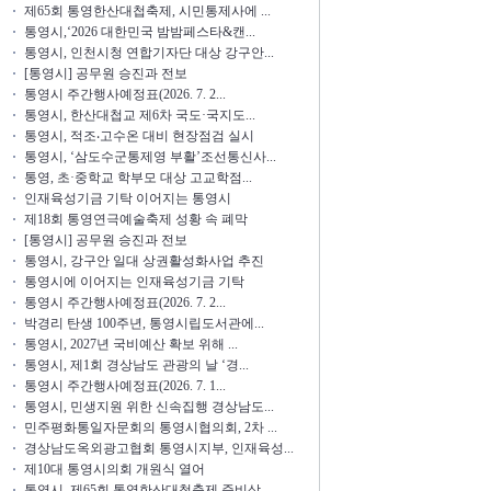
제65회 통영한산대첩축제, 시민통제사에 ...
통영시,‘2026 대한민국 밤밤페스타&캔...
통영시, 인천시청 연합기자단 대상 강구안...
[통영시] 공무원 승진과 전보
통영시 주간행사예정표(2026. 7. 2...
통영시, 한산대첩교 제6차 국도·국지도...
통영시, 적조‧고수온 대비 현장점검 실시
통영시, ‘삼도수군통제영 부활’조선통신사...
통영, 초·중학교 학부모 대상 고교학점...
인재육성기금 기탁 이어지는 통영시
제18회 통영연극예술축제 성황 속 폐막
[통영시] 공무원 승진과 전보
통영시, 강구안 일대 상권활성화사업 추진
통영시에 이어지는 인재육성기금 기탁
통영시 주간행사예정표(2026. 7. 2...
박경리 탄생 100주년, 통영시립도서관에...
통영시, 2027년 국비예산 확보 위해 ...
통영시, 제1회 경상남도 관광의 날 ‘경...
통영시 주간행사예정표(2026. 7. 1...
통영시, 민생지원 위한 신속집행 경상남도...
민주평화통일자문회의 통영시협의회, 2차 ...
경상남도옥외광고협회 통영시지부, 인재육성...
제10대 통영시의회 개원식 열어
통영시, 제65회 통영한산대첩축제 준비상...