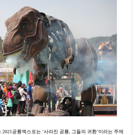
는
2021
공룡엑스포는
‘
사라진 공룡
,
그들의 귀환
’
이라는 주제