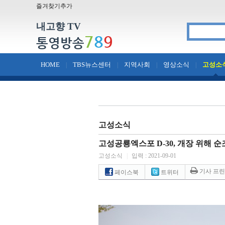
즐겨찾기추가
내고향 TV
7
8
9
통영방송
HOME
TBS뉴스센터
지역사회
영상소식
고성소
|
|
|
|
고성소식
고성공룡엑스포 D-30, 개장 위해 
고성소식
|
입력 : 2021-09-01
기사 프
페이스북
트위터