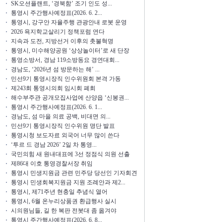
SK오션플랜트, ‘경북함’ 조기 인도 성...
통영시 주간행사예정표(2026. 6. 2...
통영시, 강구안 자율주행 관광안내 로봇 운영
2026 욕지학교살리기 정책포럼 연다
지속과 도전, 지방선거 이후의 촛불혁명
통영시, 미수해양공원 ‘상상놀이터’로 새 단장
통영소방서, 경남 119소방동요 경연대회...
경남도, ‘2026년 섬 방문하는 해’ ...
민선9기 통영시장직 인수위원회 본격 가동
제243회 통영시의회 임시회 폐회
해수부주관 공개모집사업에 산양읍 ‘신봉권...
통영시 주간행사예정표(2026. 6. 1...
경남도, 섬 마을 의료 공백, 비대면 의...
민선9기 통영시장직 인수위원 명단 발표
통영시청 보도자료 외국어 너무 많이 쓴다
‘투르 드 경남 2026’ 2일 차 통영...
국민의힘 새 원내대표에 3선 정점식 의원 선출
제86대 이호 통영경찰서장 취임
통영시 민생지원금 관련 민주당 당선인 기자회견
통영시 민생회복지원금 지원 조례안과 제2...
통영시, 제71주년 현충일 추념식 열어
통영시, 6월 온누리상품권 환급행사 실시
시의원님들, 길 한 복판 전봇대 좀 옮겨야
통영시 주간행사예정표(2026. 6. 8...