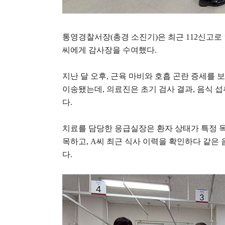
통영경찰서장
(
총경 소진기
)
은 최근
112
신고로
씨에게 감사장을 수여했다
.
지난 달 오후
,
근육 마비와 호흡 곤란 증세를 
이송됐는데
,
의료진은 초기 검사 결과
,
음식 섭
다
.
치료를 담당한 응급실장은 환자 상태가 특정 독
목하고
, A
씨 최근 식사 이력을 확인하다 같은
다
.