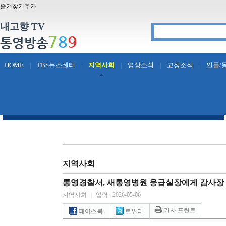
즐겨찾기추가
내고향 TV
7
8
9
통영방송
HOME
TBS뉴스센터
지역사회
영상소식
고성소식
인물/
|
|
|
|
|
지역사회
통영경찰서, 새통영병원 응급실장에게 감사장
지역사회
|
입력 : 2026-05-06
기사 프린트
페이스북
트위터