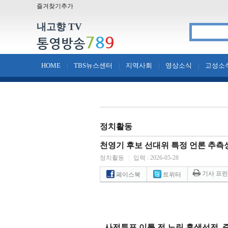
즐겨찾기추가
내고향 TV
7
8
9
통영방송
HOME
TBS뉴스센터
지역사회
영상소식
고성소
|
|
|
|
정치활동
천영기 후보 선대위 특정 언론 추측
정치활동
|
입력 : 2026-05-28
기사 프
페이스북
트위터
-
사전투표 이틀 전 노린 흑색선전
,