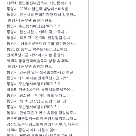
제65회 통영한산대첩축제, 시민통제사에 ...
통영시,‘2026 대한민국 밤밤페스타&캔...
통영시, 인천시청 연합기자단 대상 강구안...
[통영시] 공무원 승진과 전보
통영시 주간행사예정표(2026. 7. 2...
통영시, 한산대첩교 제6차 국도·국지도...
통영시, 적조‧고수온 대비 현장점검 실시
통영시, ‘삼도수군통제영 부활’조선통신사...
통영, 초·중학교 학부모 대상 고교학점...
인재육성기금 기탁 이어지는 통영시
제18회 통영연극예술축제 성황 속 폐막
[통영시] 공무원 승진과 전보
통영시, 강구안 일대 상권활성화사업 추진
통영시에 이어지는 인재육성기금 기탁
통영시 주간행사예정표(2026. 7. 2...
박경리 탄생 100주년, 통영시립도서관에...
통영시, 2027년 국비예산 확보 위해 ...
통영시, 제1회 경상남도 관광의 날 ‘경...
통영시 주간행사예정표(2026. 7. 1...
통영시, 민생지원 위한 신속집행 경상남도...
민주평화통일자문회의 통영시협의회, 2차 ...
경상남도옥외광고협회 통영시지부, 인재육성...
제10대 통영시의회 개원식 열어
통영시, 제65회 통영한산대첩축제 준비상...