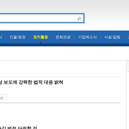
식
인물/동정
정치활동
문화관광
기업체소식
사설/칼럼
|
|
|
|
|
|
성 보도에 강력한 법적 대응 밝혀
린트
즉각 법적 단죄할 것