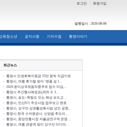
로그인
|
회원가입
발행일시 : 2026-08-06
교육청소년
공지사항
기자수첩
통영이야기
|
|
|
최근뉴스
통영시 민생회복지원금 35만 원씩 지급키로
통영시, 여름 휴가철 맞아 ‘명품 섬 1...
2026 윤이상국제음악콩쿠르 접수 마감,...
통영시 주간행사예정표(2026. 8. 3...
통영시, 송도~학림도 잇는 해상 보도교 ...
통영시, 민선9기 주요사업 업무보고 완료
통영시, 강구안 상권활성화사업 상인 공청...
통영시-한국 수자원공사, 산양읍 추도리 ...
통영시, 중앙전통시장 자율금연구역 운영 ...
통영시, 여름 관광객 맞이 강구안 미디어...