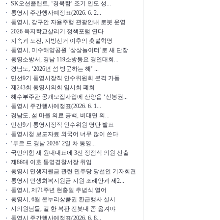
SK오션플랜트, ‘경북함’ 조기 인도 성...
통영시 주간행사예정표(2026. 6. 2...
통영시, 강구안 자율주행 관광안내 로봇 운영
2026 욕지학교살리기 정책포럼 연다
지속과 도전, 지방선거 이후의 촛불혁명
통영시, 미수해양공원 ‘상상놀이터’로 새 단장
통영소방서, 경남 119소방동요 경연대회...
경남도, ‘2026년 섬 방문하는 해’ ...
민선9기 통영시장직 인수위원회 본격 가동
제243회 통영시의회 임시회 폐회
해수부주관 공개모집사업에 산양읍 ‘신봉권...
통영시 주간행사예정표(2026. 6. 1...
경남도, 섬 마을 의료 공백, 비대면 의...
민선9기 통영시장직 인수위원 명단 발표
통영시청 보도자료 외국어 너무 많이 쓴다
‘투르 드 경남 2026’ 2일 차 통영...
국민의힘 새 원내대표에 3선 정점식 의원 선출
제86대 이호 통영경찰서장 취임
통영시 민생지원금 관련 민주당 당선인 기자회견
통영시 민생회복지원금 지원 조례안과 제2...
통영시, 제71주년 현충일 추념식 열어
통영시, 6월 온누리상품권 환급행사 실시
시의원님들, 길 한 복판 전봇대 좀 옮겨야
통영시 주간행사예정표(2026. 6. 8...