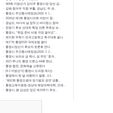
제9회 지방선거 강석주 통영시장 당선 감...
김해-항저우 직항 부활, 경남도, 中 관...
통영시 주간행사예정표(2026. 6. 1...
2026년 제1회 통영시의회 어린이·청...
경남도, 바다의 날 앞두고 바다청소 참여
천영기 후보 선대위 특정 언론 추측성 보...
통영시, “취업 준비 비용 걱정 덜어요”...
제31회 무학기 전국고등학교 축구대회 끝나
제17차 통영ESD 국제포럼 열어
통영시장선거 후보자 토론회 연다
통영시 주간행사예정표(2026. 5. 2...
통영시 브라보 섬 택시, 섬 주민 ‘효자...
2025 투나잇 통영 드론쇼-64회 한산...
통영-합천, 문화예술 교류한다
[6.3 지방선거] 통영시 도의원 제1선...
통영에서 한 달 여행하기 열풍...4.3...
‘제62회 통영오광대 정기발표 공연’성황...
통영교육지원청-경상대 해양과학대학, 인재...
통영시, 故 김성은 장군 제19주기 추모...