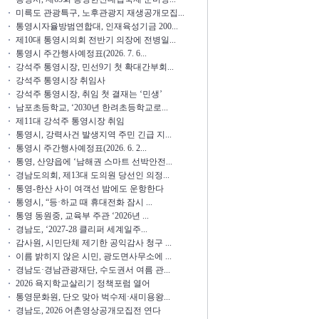
미륵도 관광특구, 노후관광지 재생공개모집...
통영시자율방범연합대, 인재육성기금 200...
제10대 통영시의회 전반기 의장에 전병일...
통영시 주간행사예정표(2026. 7. 6...
강석주 통영시장, 민선9기 첫 확대간부회...
강석주 통영시장 취임사
강석주 통영시장, 취임 첫 결재는 ‘민생’
남포초등학교, ‘2030년 한려초등학교로...
제11대 강석주 통영시장 취임
통영시, 강력사건 발생지역 주민 긴급 지...
통영시 주간행사예정표(2026. 6. 2...
통영, 산양읍에 ‘남해권 스마트 선박안전...
경남도의회, 제13대 도의원 당선인 의정...
통영-한산 사이 여객선 밤에도 운항한다
통영시, “등·하교 때 휴대전화 잠시 ...
통영 동원중, 교육부 주관 ‘2026년 ...
경남도, ‘2027-28 클리퍼 세계일주...
감사원, 시민단체 제기한 공익감사 청구 ...
이름 밝히지 않은 시민, 광도면사무소에 ...
경남도·경남관광재단, 수도권서 여름 관...
2026 욕지학교살리기 정책포럼 열어
통영문화원, 단오 맞아 벅수제·새미용왕...
경남도, 2026 어촌영상공개모집전 연다