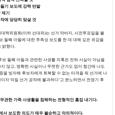
흔들기 보도에 강력 반발
 제기
공작에 당당히 맞설 것
거대책위원회
(
이하 선대위
)
는 선거 막바지
,
사전투표일을 불
보 둘째 아들에 대한 추측성 보도를 한 데 대해 깊은 유감을
을 밝혔다
.
후보 둘째 아들과 관련한 사생활 의혹은 전혀 사실이 아님을
하지 않고
,
명확한 사실이나 뚜렷한 근거도 없이 항간에 나도
증을 빙자해 후보자에게 회복할 수 없는 타격을 줘 선거에 나
전이자 악질 선거 공작에 불과하다
’
고 분노하면서 천영기 후
 무관한 가족 사생활을 침해하는 전형적인 흠집 내기다
.
점에서 보도한 의도가 매우 불순하고 악의적이다
.