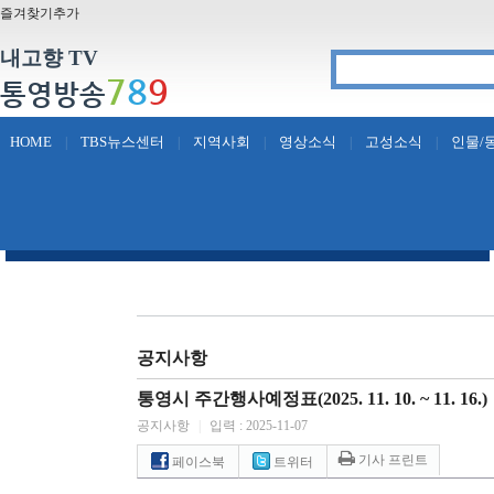
즐겨찾기추가
내고향 TV
7
8
9
통영방송
HOME
TBS뉴스센터
지역사회
영상소식
고성소식
인물/
|
|
|
|
|
공지사항
통영시 주간행사예정표(2025. 11. 10. ~ 11. 16.)
공지사항
|
입력 : 2025-11-07
기사 프린트
페이스북
트위터