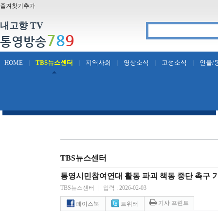
즐겨찾기추가
내고향 TV
7
8
9
통영방송
HOME
TBS뉴스센터
지역사회
영상소식
고성소식
인물/
|
|
|
|
|
TBS뉴스센터
통영시민참여연대 활동 파괴 책동 중단 촉구 
TBS뉴스센터
|
입력 : 2026-02-03
기사 프린트
페이스북
트위터