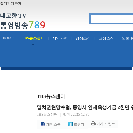
즐겨찾기추가
내고향 TV
7
8
9
통영방송
HOME
TBS뉴스센터
지역사회
영상소식
고성소식
인물/
|
|
|
|
|
TBS뉴스센터
멸치권현망수협, 통영시 인재육성기금 2천만 
TBS뉴스센터
|
입력 : 2025-12-30
기사 프린트
페이스북
트위터