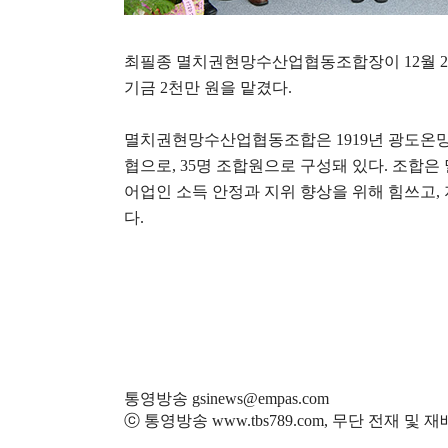
최필종 멸치권현망수산업협동조합장이
12
월
2
기금
2
천만 원을 맡겼다
.
멸치권현망수산업협동조합은
1919
년 광도온망
협으로
, 35
명 조합원으로 구성돼 있다
.
조합은 
어업인 소득 안정과 지위 향상을 위해 힘쓰고
,
다
.
통영방송 gsinews@empas.com
ⓒ 통영방송 www.tbs789.com, 무단 전재 및 