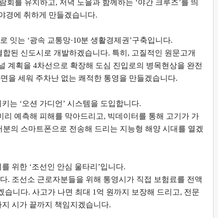
박람회를 유치하고
,
저녁 노을과 함께하는
‘
야간 크루즈
’
를 띄
 야경에 취하게 만들겠습니다
.
로 잇는
‘
광속 교통망
·10
분 생활경제권
’
구축입니다
.
결합된 신도시로 개발하겠습니다
.
특히
,
고질적인 원문고개
널 계획을
4
차선으로 확장해 도심 진입로의 병목현상을 완전
0
면을 세워 주차난 없는 쾌적한 통영을 만들겠습니다
.
지키는
‘
오션 가디언
’
시스템을 도입합니다
.
 미리 예측해 피해를 막아드리고
,
빅데이터를 통해 고기가 가
러분의 스마트폰으로 전송해 드리는 지능형 해양 시대를 열겠
예를 위한
‘
조선인 안심 울타리
’
입니다
.
니다
.
조선소 근로자분들을 위해 통영시가 직접 보험료를 전액
겠습니다
.
사고가 나면 최대
1
억 원까지 보장해 드리고
,
전문
까지 시가 끝까지 책임지겠습니다
.