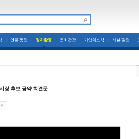
식
인물/동정
정치활동
문화관광
기업체소식
사설/칼럼
|
|
|
|
|
|
영시장 후보 공약 회견문
린트