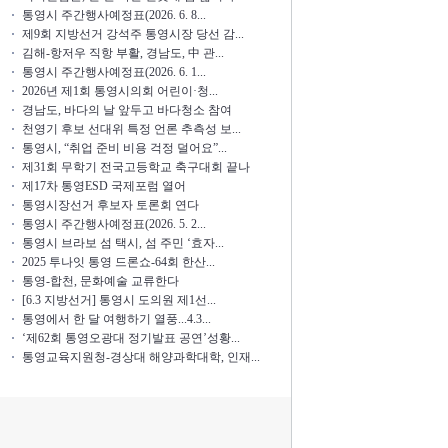
통영시 주간행사예정표(2026. 6. 8...
제9회 지방선거 강석주 통영시장 당선 감...
김해-항저우 직항 부활, 경남도, 中 관...
통영시 주간행사예정표(2026. 6. 1...
2026년 제1회 통영시의회 어린이·청...
경남도, 바다의 날 앞두고 바다청소 참여
천영기 후보 선대위 특정 언론 추측성 보...
통영시, “취업 준비 비용 걱정 덜어요”...
제31회 무학기 전국고등학교 축구대회 끝나
제17차 통영ESD 국제포럼 열어
통영시장선거 후보자 토론회 연다
통영시 주간행사예정표(2026. 5. 2...
통영시 브라보 섬 택시, 섬 주민 ‘효자...
2025 투나잇 통영 드론쇼-64회 한산...
통영-합천, 문화예술 교류한다
[6.3 지방선거] 통영시 도의원 제1선...
통영에서 한 달 여행하기 열풍...4.3...
‘제62회 통영오광대 정기발표 공연’성황...
통영교육지원청-경상대 해양과학대학, 인재...