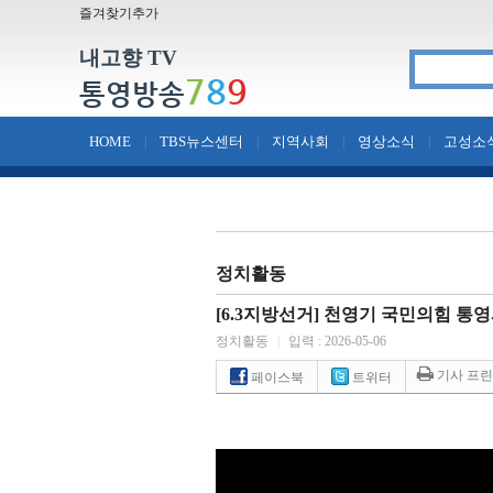
즐겨찾기추가
내고향 TV
7
8
9
통영방송
HOME
TBS뉴스센터
지역사회
영상소식
고성소
|
|
|
|
정치활동
[6.3지방선거] 천영기 국민의힘 통
정치활동
|
입력 : 2026-05-06
기사 프
페이스북
트위터