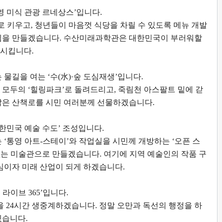
영 미식 관광 르네상스
’
입니다
.
로 키우고
,
청년들이 마음껏 식당을 차릴 수 있도록 메뉴 개발
템을 만들겠습니다
.
수산미래과학관은 대한민국이 부러워할
신시킵니다
.
 물길을 여는
‘
수
(
水
)·
숲 도심재생
’
입니다
.
 모두의
‘
힐링파크
’
로 돌려드리고
,
죽림천 아스팔트 밑에 갇
 맑은 산책로를 시민 여러분께 선물하겠습니다
.
한민국 예술 수도
’
조성입니다
.
는
‘
통영 아트
-
스테이
’
와 작업실을 시민께 개방하는
‘
오픈 스
없는 미술관으로 만들겠습니다
.
여기에 지역 예술인의 작품 구
심이자 미래 산업이 되게 하겠습니다
.
 라이브
365’
입니다
.
을
24
시간 생중계하겠습니다
.
정말 오만과 독선의 행정을 하
겠습니다
.