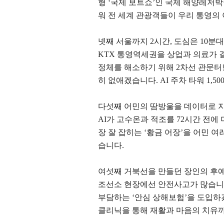
형
‘
국제 보트쇼
’
인 국제 해양레저
워 전 세계 관광객들이 우리 통영의
넷째 서울까지
2
시간
,
도심은
10
분대
KTX
통영역세권을 상업과 의료가 
정체를 해소하기 위해
2
차선 관문터
히 없애겠습니다
. AI
주차 타워
1,50
다섯째 어민의 땀방울을 데이터로 
AI
가 고수온과 적조를
72
시간 전에
장 잘 잡히는
‘
황금 어장
’
을 어민 여
습니다
.
여섯째 거북선을 만들던 장인의 후
조선소 현장에선 안전사고가 많습
부담하는
‘
안심 상해보험
’
을 도입하
클리닉을 통해 재활과 마음의 치유