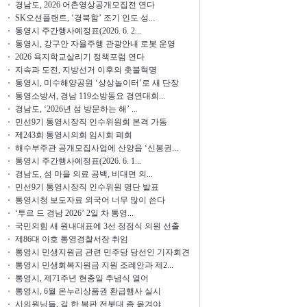
경남도, 2026 어촌영상공개모집전 연다
SK오션플랜트, ‘경북함’ 조기 인도 성...
통영시 주간행사예정표(2026. 6. 2...
통영시, 강구안 자율주행 관광안내 로봇 운영
2026 욕지학교살리기 정책포럼 연다
지속과 도전, 지방선거 이후의 촛불혁명
통영시, 미수해양공원 ‘상상놀이터’로 새 단장
통영소방서, 경남 119소방동요 경연대회...
경남도, ‘2026년 섬 방문하는 해’ ...
민선9기 통영시장직 인수위원회 본격 가동
제243회 통영시의회 임시회 폐회
해수부주관 공개모집사업에 산양읍 ‘신봉권...
통영시 주간행사예정표(2026. 6. 1...
경남도, 섬 마을 의료 공백, 비대면 의...
민선9기 통영시장직 인수위원 명단 발표
통영시청 보도자료 외국어 너무 많이 쓴다
‘투르 드 경남 2026’ 2일 차 통영...
국민의힘 새 원내대표에 3선 정점식 의원 선출
제86대 이호 통영경찰서장 취임
통영시 민생지원금 관련 민주당 당선인 기자회견
통영시 민생회복지원금 지원 조례안과 제2...
통영시, 제71주년 현충일 추념식 열어
통영시, 6월 온누리상품권 환급행사 실시
시의원님들, 길 한 복판 전봇대 좀 옮겨야