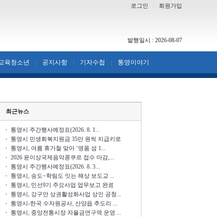
로그인
|
회원가입
발행일시 : 2026-08-07
교육청소년
공지사항
기자수첩
통영이야기
|
|
|
최근뉴스
통영시 주간행사예정표(2026. 8. 1...
통영시 민생회복지원금 35만 원씩 지급키로
통영시, 여름 휴가철 맞아 ‘명품 섬 1...
2026 윤이상국제음악콩쿠르 접수 마감,...
통영시 주간행사예정표(2026. 8. 3...
통영시, 송도~학림도 잇는 해상 보도교 ...
통영시, 민선9기 주요사업 업무보고 완료
통영시, 강구안 상권활성화사업 상인 공청...
통영시-한국 수자원공사, 산양읍 추도리 ...
통영시, 중앙전통시장 자율금연구역 운영 ...