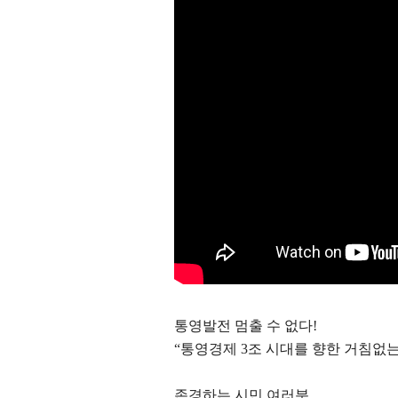
통영발전 멈출 수 없다
!
“
통영경제
3
조 시대를 향한 거침없
존경하는 시민 여러분
,