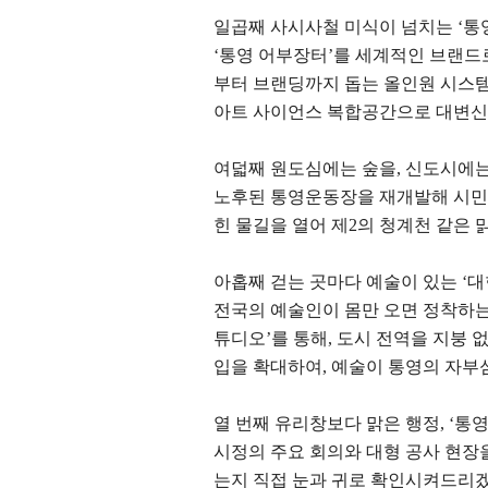
일곱째 사시사철 미식이 넘치는
‘
통
‘
통영 어부장터
’
를 세계적인 브랜드
부터 브랜딩까지 돕는 올인원 시스
아트 사이언스 복합공간으로 대변
여덟째 원도심에는 숲을
,
신도시에는
노후된 통영운동장을 재개발해 시민
힌 물길을 열어 제
2
의 청계천 같은
아홉째 걷는 곳마다 예술이 있는
‘
대
전국의 예술인이 몸만 오면 정착하
튜디오
’
를 통해
,
도시 전역을 지붕 
입을 확대하여
,
예술이 통영의 자부
열 번째 유리창보다 맑은 행정
, ‘
통영
시정의 주요 회의와 대형 공사 현장
는지 직접 눈과 귀로 확인시켜드리