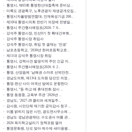
통영시, 제65회 통영한산대첩축제 준비상...
미륵도 관광특구, 노후관광지 재생공개모집...
통영시자율방범연합대, 인재육성기금 200...
제10대 통영시의회 전반기 의장에 전병일...
통영시 주간행사예정표(2026. 7. 6...
강석주 통영시장, 민선9기 첫 확대간부회...
강석주 통영시장 취임사
강석주 통영시장, 취임 첫 결재는 ‘민생’
남포초등학교, ‘2030년 한려초등학교로...
제11대 강석주 통영시장 취임
통영시, 강력사건 발생지역 주민 긴급 지...
통영시 주간행사예정표(2026. 6. 2...
통영, 산양읍에 ‘남해권 스마트 선박안전...
경남도의회, 제13대 도의원 당선인 의정...
통영-한산 사이 여객선 밤에도 운항한다
통영시, “등·하교 때 휴대전화 잠시 ...
통영 동원중, 교육부 주관 ‘2026년 ...
경남도, ‘2027-28 클리퍼 세계일주...
감사원, 시민단체 제기한 공익감사 청구 ...
이름 밝히지 않은 시민, 광도면사무소에 ...
경남도·경남관광재단, 수도권서 여름 관...
2026 욕지학교살리기 정책포럼 열어
통영문화원, 단오 맞아 벅수제·새미용왕...