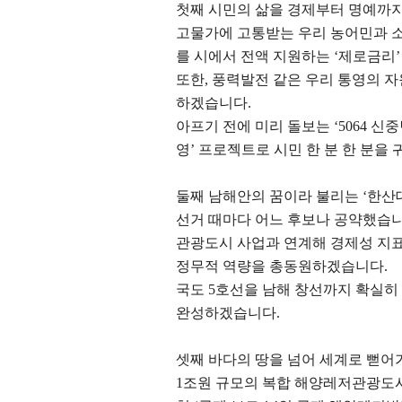
첫째 시민의 삶을 경제부터 명예까
고물가에 고통받는 우리 농어민과 
를 시에서 전액 지원하는
‘
제로금리
또한
,
풍력발전 같은 우리 통영의 
하겠습니다
.
아프기 전에 미리 돌보는
‘5064
신중
영
’
프로젝트로 시민 한 분 한 분을
둘째 남해안의 꿈이라 불리는
‘
한산
선거 때마다 어느 후보나 공약했습
관광도시 사업과 연계해 경제성 지
정무적 역량을 총동원하겠습니다
.
국도
5
호선을 남해 창선까지 확실히
완성하겠습니다
.
셋째 바다의 땅을 넘어 세계로 뻗
1
조원 규모의 복합 해양레저관광도