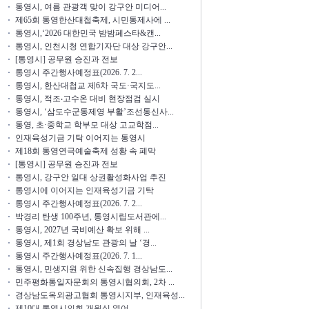
통영시, 여름 관광객 맞이 강구안 미디어...
제65회 통영한산대첩축제, 시민통제사에 ...
통영시,‘2026 대한민국 밤밤페스타&캔...
통영시, 인천시청 연합기자단 대상 강구안...
[통영시] 공무원 승진과 전보
통영시 주간행사예정표(2026. 7. 2...
통영시, 한산대첩교 제6차 국도·국지도...
통영시, 적조‧고수온 대비 현장점검 실시
통영시, ‘삼도수군통제영 부활’조선통신사...
통영, 초·중학교 학부모 대상 고교학점...
인재육성기금 기탁 이어지는 통영시
제18회 통영연극예술축제 성황 속 폐막
[통영시] 공무원 승진과 전보
통영시, 강구안 일대 상권활성화사업 추진
통영시에 이어지는 인재육성기금 기탁
통영시 주간행사예정표(2026. 7. 2...
박경리 탄생 100주년, 통영시립도서관에...
통영시, 2027년 국비예산 확보 위해 ...
통영시, 제1회 경상남도 관광의 날 ‘경...
통영시 주간행사예정표(2026. 7. 1...
통영시, 민생지원 위한 신속집행 경상남도...
민주평화통일자문회의 통영시협의회, 2차 ...
경상남도옥외광고협회 통영시지부, 인재육성...
제10대 통영시의회 개원식 열어