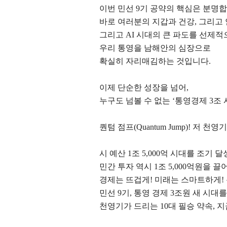
이번 민선
9
기 공약의 핵심은 분명
바로 여러분의 지갑과 건강
,
그리고
그리고
AI
시대의 큰 파도를 선제적
우리 통영을 남해안의 심장으로
확실히 자리매김하는 것입니다
.
이제 단순한 성장을 넘어
,
누구도 넘볼 수 없는
‘
통영경제
3
조 
퀀텀 점프
(Quantum Jump)!
저 천영
시 예산
1
조
5,000
억 시대를 조기 
민간 투자 역시
1
조
5,000
억원을 끌
경제는 뜨겁게
!
미래는 스마트하게
!
민선
9
기
,
통영 경제
3
조원 새 시대
천영기가 드리는
10
대 필승 약속
,
지