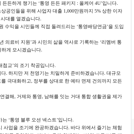
지 든든하게 챙기는
‘
통영 든든 패키지
:
올케어
4U’
입니다
.
소상공인들을 위해 사업자 대출
1,000
만원까지
5%
상한 이자
’
시대를 열겠습니다
.
자원 수익을 시민들께 직접 돌려드리는
‘
통영배당연금
’
을 도입
년 의료비 지원
’
과 시민의 삶을 역사로 기록하는
‘
리멤버 통
 귀하게 모시겠습니다
.
대첩교
’
의 조기 착공입니다
.
니다
.
하지만 저 천영기는 치밀하게 준비하겠습니다
.
대규모
표를 극대화하고
,
정부를 상대로 한 예타 면제 건의까지 모든
 연결해
,
거제와 통영
,
남해를 잇는 거대 통합 생활권을 제가
어가는
‘
통영 블루 오션 넥스트
’
입니다
.
시 사업을 조기에 완공하겠습니다
.
바다 위에서 즐기는 체험