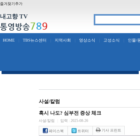
즐겨찾기추가
내고향 TV
7
8
9
통영방송
HOME
TBS뉴스센터
지역사회
영상소식
고성소식
인물/
|
|
|
|
|
사설/칼럼
혹시 나도? 심부전 증상 체크
사설/칼럼
|
입력 : 2025-08-26
기사 프린트
페이스북
트위터