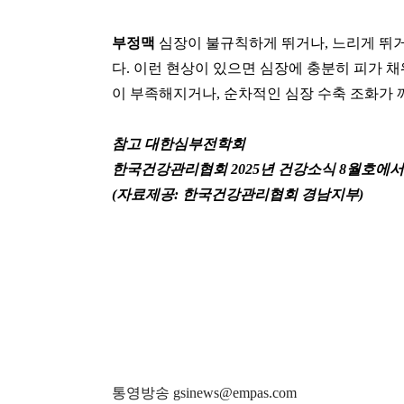
부정맥
심장이 불규칙하게 뛰거나
,
느리게 뛰
다
.
이런 현상이 있으면 심장에 충분히 피가 
이 부족해지거나
,
순차적인 심장 수축 조화가 
참고 대한심부전학회
한국건강관리협회
2025
년 건강소식
8
월호에서
(
자료제공
:
한국건강관리협회 경남지부
)
통영방송 gsinews@empas.com