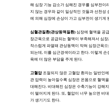
해 심장 기능 감소가 심해진 경우를 심부전이
지 않는 경우와 같이 일상적인 것들과 선천성
에 의해 심장에 손상이 가고 심부전이 생기게 
심혈관질환
(
관상동맥질환
)
심장에 혈액을 공
장근육으로 공급되는 혈액이 부족해져서 심장
작스럽게 파열돼 관상동맥이 막혀 심장근육으
되는데
,
이를 심근경색이라고 한다
.
이렇게 손
육에 더 많은 부담을 주게 된다
.
고혈압
조절되지 않은 고혈압 환자는 일반인에
관 압력이 높아질수록 심장은 온몸으로 혈액을 
대해진다
.
비대해진 심장은 수축기능이 강해지
이 떨어지게 된다
.
또
,
혈압이 너무 높으면 비대
가 생기기도 한다
.