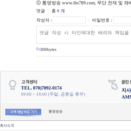
ⓒ 통영방송 www.tbs789.com, 무단 전재 및 
댓글
총
0
개
|
작성자 :
비밀번호 :
|
0
/300bytes
TEL. 070)7092-0174
지사
09:00 ~ 18:00 (주말, 공휴일 휴무)
AM
통영방송
회사소개