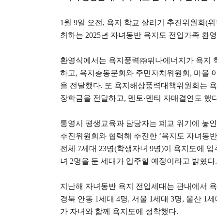
1
월
9
일 오전
,
욕지 학교 살리기 추진위원회
(
위
최하는
2025
년 자녀동반 욕지도 전입가족 환
환영식에서는 욕지풍력
㈜
뷔나에너지가 욕지 
하고
,
욕지총동문회와 주민자치위원회
,
마을 
을 전달했다
.
또 욕지해상풍력대책위원회는 욕
장학금을 전달하고
,
멘토
·
멘티 자매결연도 했
통영시 평생교육과 담당자는 폐교 위기에 놓인
추진위원회와 협력해 추진한
‘
욕지도 자녀동반
전체
7
세대
23
명
(
학생자녀
9
명
)
이 욕지도에 
녀
2
명을 둔 세대가 입주할 예정이라고 밝혔다
.
지난해 자녀동반 욕지 전입세대는 관내에서 
경북 안동
1
세대
4
명
,
서울
1
세대
3
명
,
울산
1
세
가 자녀와 함께 욕지도에 정착했다
.