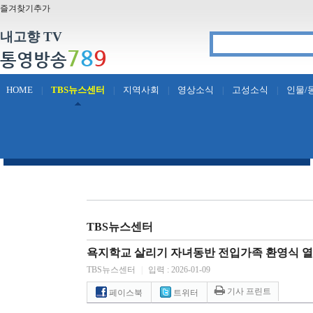
즐겨찾기추가
내고향 TV
7
8
9
통영방송
HOME
TBS뉴스센터
지역사회
영상소식
고성소식
인물/
|
|
|
|
|
TBS뉴스센터
욕지학교 살리기 자녀동반 전입가족 환영식 
TBS뉴스센터
|
입력 : 2026-01-09
기사 프린트
페이스북
트위터