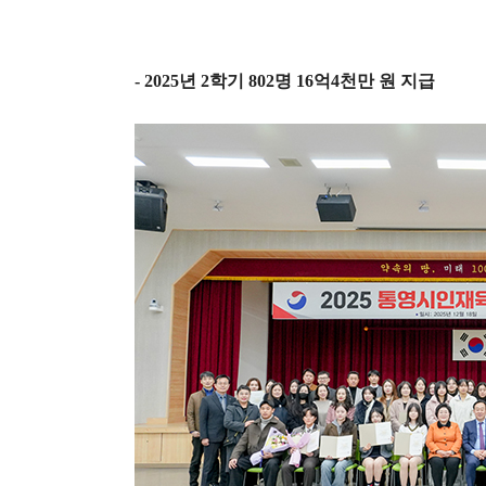
- 2025
년
2
학기
802
명
16
억
4
천만 원 지급