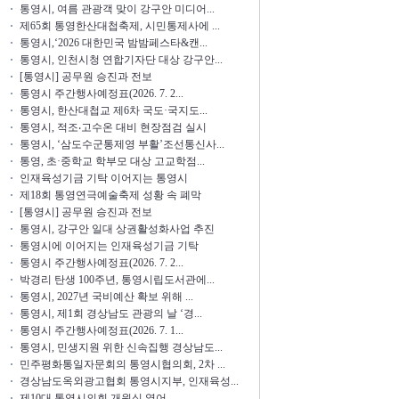
통영시, 여름 관광객 맞이 강구안 미디어...
제65회 통영한산대첩축제, 시민통제사에 ...
통영시,‘2026 대한민국 밤밤페스타&캔...
통영시, 인천시청 연합기자단 대상 강구안...
[통영시] 공무원 승진과 전보
통영시 주간행사예정표(2026. 7. 2...
통영시, 한산대첩교 제6차 국도·국지도...
통영시, 적조‧고수온 대비 현장점검 실시
통영시, ‘삼도수군통제영 부활’조선통신사...
통영, 초·중학교 학부모 대상 고교학점...
인재육성기금 기탁 이어지는 통영시
제18회 통영연극예술축제 성황 속 폐막
[통영시] 공무원 승진과 전보
통영시, 강구안 일대 상권활성화사업 추진
통영시에 이어지는 인재육성기금 기탁
통영시 주간행사예정표(2026. 7. 2...
박경리 탄생 100주년, 통영시립도서관에...
통영시, 2027년 국비예산 확보 위해 ...
통영시, 제1회 경상남도 관광의 날 ‘경...
통영시 주간행사예정표(2026. 7. 1...
통영시, 민생지원 위한 신속집행 경상남도...
민주평화통일자문회의 통영시협의회, 2차 ...
경상남도옥외광고협회 통영시지부, 인재육성...
제10대 통영시의회 개원식 열어