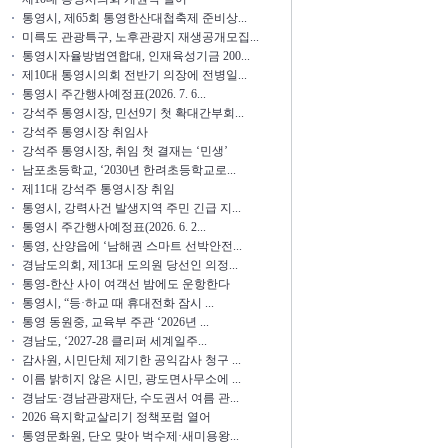
통영시, 제65회 통영한산대첩축제 준비상...
미륵도 관광특구, 노후관광지 재생공개모집...
통영시자율방범연합대, 인재육성기금 200...
제10대 통영시의회 전반기 의장에 전병일...
통영시 주간행사예정표(2026. 7. 6...
강석주 통영시장, 민선9기 첫 확대간부회...
강석주 통영시장 취임사
강석주 통영시장, 취임 첫 결재는 ‘민생’
남포초등학교, ‘2030년 한려초등학교로...
제11대 강석주 통영시장 취임
통영시, 강력사건 발생지역 주민 긴급 지...
통영시 주간행사예정표(2026. 6. 2...
통영, 산양읍에 ‘남해권 스마트 선박안전...
경남도의회, 제13대 도의원 당선인 의정...
통영-한산 사이 여객선 밤에도 운항한다
통영시, “등·하교 때 휴대전화 잠시 ...
통영 동원중, 교육부 주관 ‘2026년 ...
경남도, ‘2027-28 클리퍼 세계일주...
감사원, 시민단체 제기한 공익감사 청구 ...
이름 밝히지 않은 시민, 광도면사무소에 ...
경남도·경남관광재단, 수도권서 여름 관...
2026 욕지학교살리기 정책포럼 열어
통영문화원, 단오 맞아 벅수제·새미용왕...