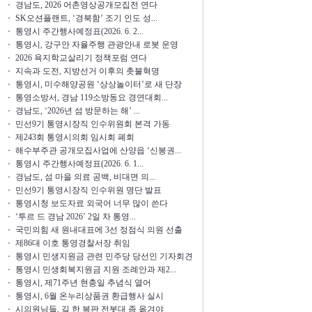
경남도, 2026 어촌영상공개모집전 연다
SK오션플랜트, ‘경북함’ 조기 인도 성...
통영시 주간행사예정표(2026. 6. 2...
통영시, 강구안 자율주행 관광안내 로봇 운영
2026 욕지학교살리기 정책포럼 연다
지속과 도전, 지방선거 이후의 촛불혁명
통영시, 미수해양공원 ‘상상놀이터’로 새 단장
통영소방서, 경남 119소방동요 경연대회...
경남도, ‘2026년 섬 방문하는 해’ ...
민선9기 통영시장직 인수위원회 본격 가동
제243회 통영시의회 임시회 폐회
해수부주관 공개모집사업에 산양읍 ‘신봉권...
통영시 주간행사예정표(2026. 6. 1...
경남도, 섬 마을 의료 공백, 비대면 의...
민선9기 통영시장직 인수위원 명단 발표
통영시청 보도자료 외국어 너무 많이 쓴다
‘투르 드 경남 2026’ 2일 차 통영...
국민의힘 새 원내대표에 3선 정점식 의원 선출
제86대 이호 통영경찰서장 취임
통영시 민생지원금 관련 민주당 당선인 기자회견
통영시 민생회복지원금 지원 조례안과 제2...
통영시, 제71주년 현충일 추념식 열어
통영시, 6월 온누리상품권 환급행사 실시
시의원님들, 길 한 복판 전봇대 좀 옮겨야