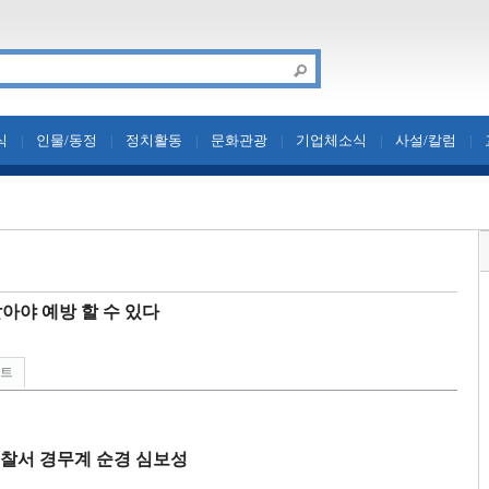
식
인물/동정
정치활동
문화관광
기업체소식
사설/칼럼
|
|
|
|
|
|
알아야 예방 할 수 있다
린트
찰서 경무계 순경 심보성