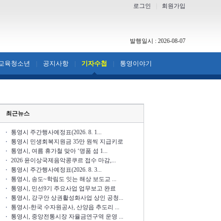
로그인
|
회원가입
발행일시 : 2026-08-07
교육청소년
공지사항
기자수첩
통영이야기
|
|
|
최근뉴스
통영시 주간행사예정표(2026. 8. 1...
통영시 민생회복지원금 35만 원씩 지급키로
통영시, 여름 휴가철 맞아 ‘명품 섬 1...
2026 윤이상국제음악콩쿠르 접수 마감,...
통영시 주간행사예정표(2026. 8. 3...
통영시, 송도~학림도 잇는 해상 보도교 ...
통영시, 민선9기 주요사업 업무보고 완료
통영시, 강구안 상권활성화사업 상인 공청...
통영시-한국 수자원공사, 산양읍 추도리 ...
통영시, 중앙전통시장 자율금연구역 운영 ...