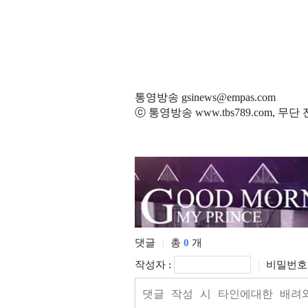
통영방송 gsinews@empas.com
ⓒ 통영방송 www.tbs789.com, 무
댓글
총
0
개
|
작성자 :
비밀번호 
|