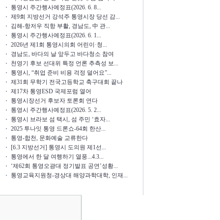
통영시 주간행사예정표(2026. 6. 8...
제9회 지방선거 강석주 통영시장 당선 감...
김해-항저우 직항 부활, 경남도, 中 관...
통영시 주간행사예정표(2026. 6. 1...
2026년 제1회 통영시의회 어린이·청...
경남도, 바다의 날 앞두고 바다청소 참여
천영기 후보 선대위 특정 언론 추측성 보...
통영시, “취업 준비 비용 걱정 덜어요”...
제31회 무학기 전국고등학교 축구대회 끝나
제17차 통영ESD 국제포럼 열어
통영시장선거 후보자 토론회 연다
통영시 주간행사예정표(2026. 5. 2...
통영시 브라보 섬 택시, 섬 주민 ‘효자...
2025 투나잇 통영 드론쇼-64회 한산...
통영-합천, 문화예술 교류한다
[6.3 지방선거] 통영시 도의원 제1선...
통영에서 한 달 여행하기 열풍...4.3...
‘제62회 통영오광대 정기발표 공연’성황...
통영교육지원청-경상대 해양과학대학, 인재...