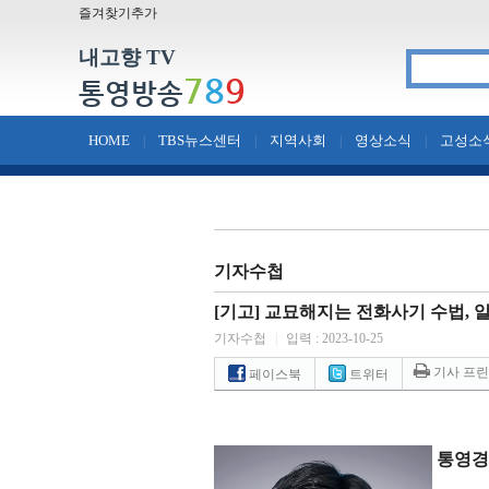
즐겨찾기추가
내고향 TV
7
8
9
통영방송
HOME
TBS뉴스센터
지역사회
영상소식
고성소
|
|
|
|
기자수첩
[기고] 교묘해지는 전화사기 수법, 
기자수첩
|
입력 : 2023-10-25
기사 프
페이스북
트위터
통영경