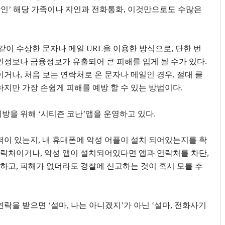
확인
’
해당 가족이나 지인과 전화통화
,
이것만으로도 수많은
같이 수상한 문자나 메일
URL
을 이용한 방식으로
,
단한 번
인정보나 금융정보가 유출되어 큰 피해를 입게 될 수가 있다
.
신이거나
,
처음 보는 연락처로 온 문자나 메일인 경우
,
절대 클
하지만 가장 손쉽게 피해를 예방 할 수 있는 방법이다
.
예방을 위해
‘
시티즌 코난
’
앱을 운영하고 있다
.
력이 있는지
,
내 휴대폰에 악성 어플이 설치 되어있는지를 확
연락처이거나
,
악성 앱이 설치되어있다면 앱과 연락처를 차단
,
악하고
,
피해가 없더라도 경찰에 신고하는 것이 혹시 모를 추
연락을 받으면
‘
설마
,
나는 아니겠지
’
가 아닌
‘
설마
,
전화사기