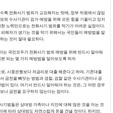
갈수록 전화사기 범죄가 교묘해지는 탓에
,
정부 차원에서 끊임
홍보와 수사기관이 검거
·
예방을 위해 모든 힘을 기울이고 있지
한 노력만으로는 전화사기 범죄를 막기가 어려운 실정이다
.
 피해자가 생기는 것을 막기 위해서는 국민들이 예방법을 알
천하는 것이 절대 필요하다
.
터는 국민모두가 전화사기 범죄 예방을 위해 반드시 알아둬
기본 되는 몇 가지 예방법을 알아보도록 하자
으로
,
시중은행보다 저금리로 대출 해준다고 하며
,
기존대출
서 금전을 빼앗는 방법과 경찰
,
검찰 같은 수사기관이나 공
방법이 있다
.
여기서 반드시 알아둬야 하는 것은
,
그 어떤 경우
보나 금전을 요구하지 않는다는 점이다
.
사기범들은 상대방 가족이나 지인에 대해 많은 것을 아는 것
이에 따라 상대방도 자연스럽게 돈을 건낼 것이다
.
하지만
,