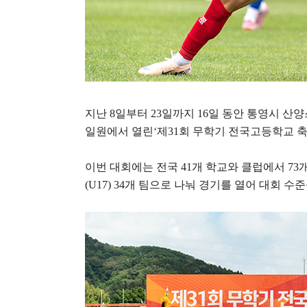
지난
8
일부터
23
일까지
16
일 동안 통영시 산
일원에서 열린
‘
제
31
회 무학기 전국고등학교 
이번 대회에는 전국
41
개 학교와 클럽에서
73
(U17) 34
개 팀으로 나눠 경기를 열어 대회 수