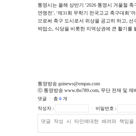
통영시는 올해 상반기
‘2026
통영시 겨울철 축
연맹전
’, ‘
제
31
회 무학기 전국고교 축구대회
’
까
으로써 축구 도시로서 위상을 공고히 하고
,
선
박업소
,
식당을 비롯한 지역상권에 큰 활기를 
통영방송 gsinews@empas.com
ⓒ 통영방송 www.tbs789.com, 무단 전재 및 
댓글
총
0
개
|
작성자 :
비밀번호 :
|