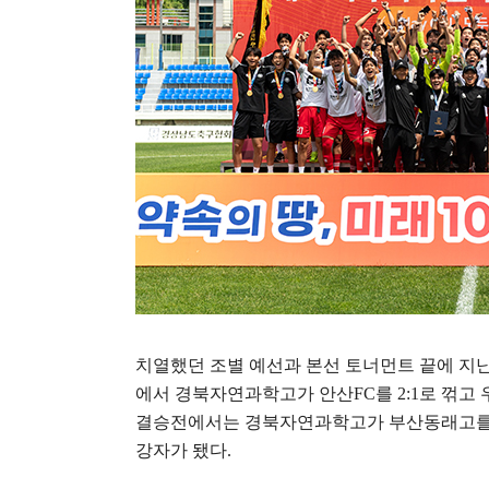
치열했던 조별 예선과 본선 토너먼트 끝에 지
에서 경북자연과학고가 안산
FC
를
2:1
로 꺾고
결승전에서는 경북자연과학고가 부산동래고
강자가 됐다
.