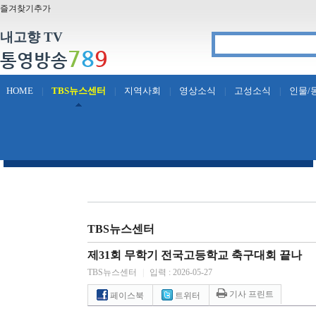
즐겨찾기추가
내고향 TV
7
8
9
통영방송
HOME
TBS뉴스센터
지역사회
영상소식
고성소식
인물/
|
|
|
|
|
TBS뉴스센터
제31회 무학기 전국고등학교 축구대회 끝나
TBS뉴스센터
|
입력 : 2026-05-27
기사 프린트
페이스북
트위터