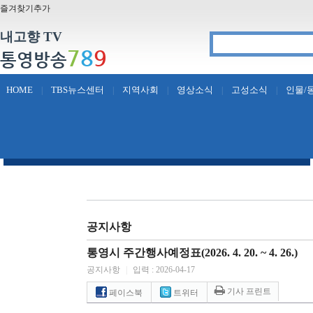
즐겨찾기추가
내고향 TV
7
8
9
통영방송
HOME
TBS뉴스센터
지역사회
영상소식
고성소식
인물/
|
|
|
|
|
공지사항
통영시 주간행사예정표(2026. 4. 20. ~ 4. 26.)
공지사항
|
입력 : 2026-04-17
기사 프린트
페이스북
트위터