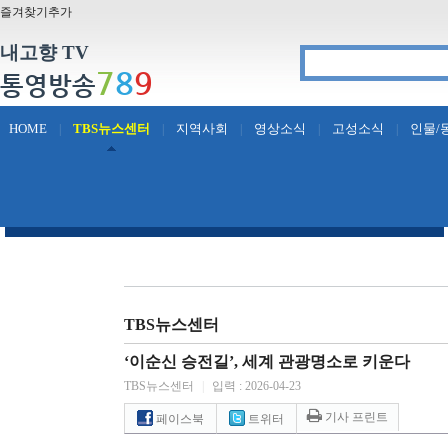
즐겨찾기추가
내고향 TV
7
8
9
통영방송
HOME
TBS뉴스센터
지역사회
영상소식
고성소식
인물/
|
|
|
|
|
TBS뉴스센터
‘이순신 승전길’, 세계 관광명소로 키운다
TBS뉴스센터
|
입력 : 2026-04-23
기사 프린트
페이스북
트위터