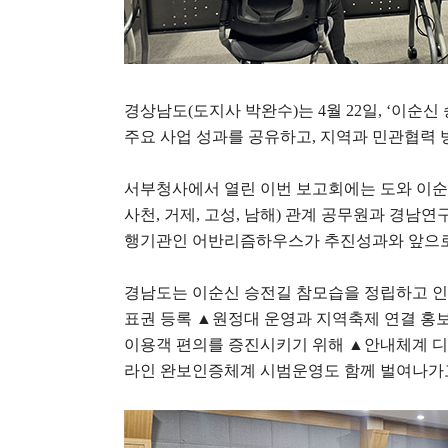
경상남도
(
도지사 박완수
)
는
4
월
22
일
, ‘
이순신 
주요 사업 성과를 공유하고
,
지역과 민관협력 
서부청사에서 열린 이번 보고회에는 도와 이순
사천
,
거제
,
고성
,
남해
)
관계 공무원과 경남연
행기관인 어반리즘하우스가 추진성과와 앞으로
경남도는 이순신 승전길 참모습을 정립하고 
표권 등록
▲
원정대 운영과 지역축제 연결 홍
이용객 편의를 증진시키기 위해
▲
안내체계 디
라인 완보인증체계 시범운영도 함께 벌여나가