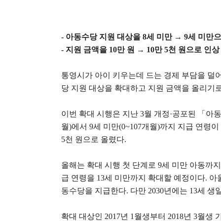
-
아동수당 지원 대상을
8
세 미만
→
9
세 미만으
-
지원 금액을
10
만 원
→
10
만
5
천 원으로 인상
통영시가 아이 키우는데 드는 경제 부담을 덜어
당 지원 대상을 확대하고 지원 금액을 올리기
이번 확대 시행은 지난
3
월 개정
·
공포된
「
아
월
)
에서
9
세 미만
(0~107
개월
)
까지 지급 연령이
5
천 원으로 올렸다
.
올해는 확대 시행 첫 단계로
9
세 미만 아동까
급 연령을
13
세 미만까지 확대할 예정이다
.
아
동수당을 지급한다
.
다만
2030
년에는
13
세 생
확대 대상인
2017
년
1
월생부터
2018
년
3
월생 