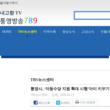
즐겨찾기추가
내고향 TV
7
8
9
통영방송
HOME
TBS뉴스센터
지역사회
영상소식
고성소식
인물/
|
|
|
|
|
TBS뉴스센터
통영시, ‘아동수당 지원 확대 시행’아이 키우기
TBS뉴스센터
|
입력 : 2026-04-23
기사 프린트
페이스북
트위터