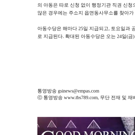
의 아동은 따로 신청 없이 행정기관 직권 신
않은 경우에는 주소지 읍면동사무소를 찾아가
아동수당은 해마다
25
일 지급되고
,
토요일과 공
로 지급된다
.
확대된 아동수당은 오는
24
일
(
금
통영방송 gsinews@empas.com
ⓒ 통영방송 www.tbs789.com, 무단 전재 및 