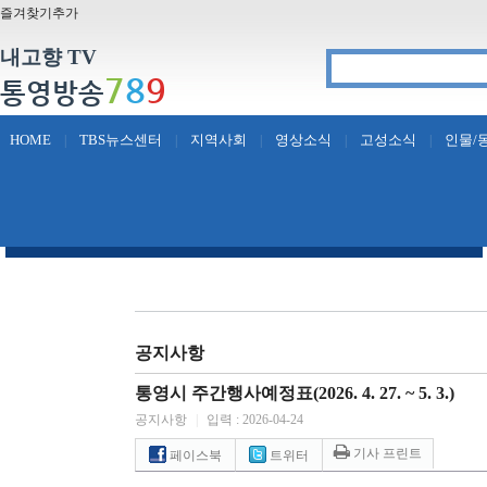
즐겨찾기추가
내고향 TV
7
8
9
통영방송
HOME
TBS뉴스센터
지역사회
영상소식
고성소식
인물/
|
|
|
|
|
공지사항
통영시 주간행사예정표(2026. 4. 27. ~ 5. 3.)
공지사항
|
입력 : 2026-04-24
기사 프린트
페이스북
트위터