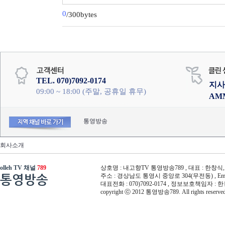
0
/300bytes
TEL. 070)7092-0174
지사
09:00 ~ 18:00 (주말, 공휴일 휴무)
AM
통영방송
회사소개
olleh TV 채널
789
상호명 : 내고향TV 통영방송789 , 대표 : 한창식, 사
통영방송
주소 : 경상남도 통영시 중앙로 304(무전동) , Email :
대표전화 : 070)7092-0174 , 정보보호책임자 : 
copyright ⓒ 2012 통영방송789. All rights reserved