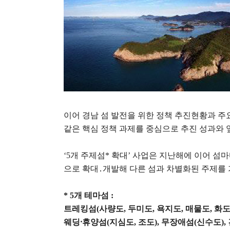
이어 경남 섬 발전을 위한 정책 추진현황과 주
같은 핵심 정책 과제를 중심으로 추진 성과와
‘5
개 주제섬
*
확대
’
사업은 지난해에 이어 섬마
으로 확대
․
개발해 다른 섬과 차별화된 주제를
* 5
개 테마섬
:
트레킹섬
(
사량도
,
두미도
,
욕지도
,
매물도
,
화
웨딩
⸱
휴양섬
(
지심도
,
조도
),
무장애섬
(
신수도
),