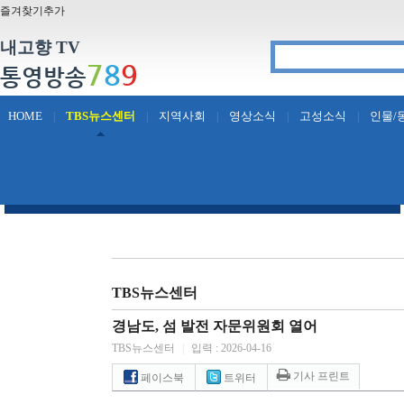
즐겨찾기추가
내고향 TV
7
8
9
통영방송
HOME
TBS뉴스센터
지역사회
영상소식
고성소식
인물/
|
|
|
|
|
TBS뉴스센터
경남도, 섬 발전 자문위원회 열어
TBS뉴스센터
|
입력 : 2026-04-16
기사 프린트
페이스북
트위터