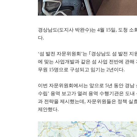
경상남도
(
도지사 박완수
)
는
4
월
15
일
,
도청 소
다
.
‘
섬 발전 자문위원회
’
는
｢
경상남도 섬 발전 지
에 맞는 사업개발과 같은 섬 사업 전반에 관해
무원
15
명으로 구성되고 임기는
2
년이다
.
이번 자문위원회에서는 앞으로
5
년 동안 경남
수립
’
용역 보고가 열려 용역 수행기관은 도내 
과 전략을 제시했는데
,
자문위원들은 정책 실효
제안했다
.