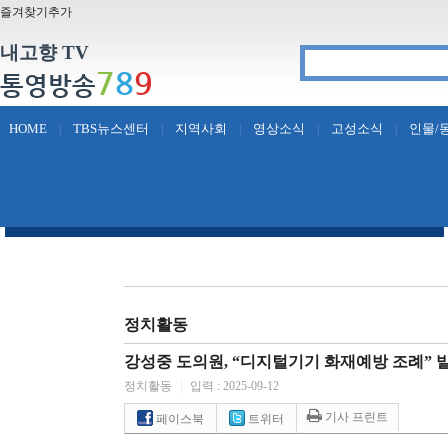
즐겨찾기추가
내고향 TV
7
8
9
통영방송
HOME
TBS뉴스센터
지역사회
영상소식
고성소식
인물/
|
|
|
|
|
정치활동
강성중 도의원, “디지털기기 화재예방 조례” 
정치활동
|
입력 : 2025-09-12
기사 프린트
페이스북
트위터