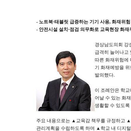
-
노트북
·
태블릿 급증하는 기기 사용
,
화재위험
-
안전시설 설치
·
점검 의무화로 교육현장 화재
경상남도의회 강
급격히 늘어나고 
따른 화재위험에 
기 화재예방을 위
발의했다
.
이 조례안은 학교
어날 수 있는 화
생활할 수 있도록
주요 내용으로는
▲
교육감 책무를 규정하고
관리계획을 수립하도록 하며
▲
학교 내 디지