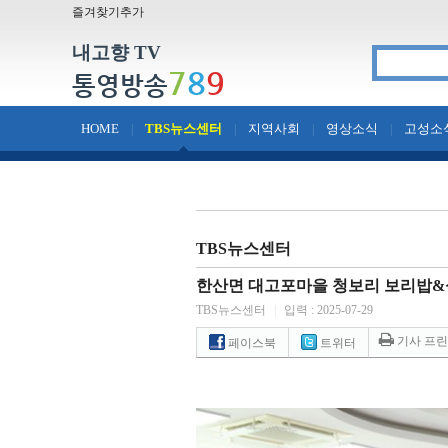
즐겨찾기추가
내고향 TV
7
8
9
통영방송
HOME
TBS뉴스센터
지역사회
영상소식
고성소
|
|
|
|
TBS뉴스센터
한산면 대고포마을 청보리 보리밥&
TBS뉴스센터
|
입력 : 2025-07-29
기사 프
페이스북
트위터