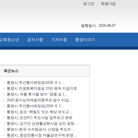
로그인
|
회원가입
발행일시 : 2026-08-07
교육청소년
공지사항
기자수첩
통영이야기
|
|
|
최근뉴스
통영시 주간행사예정표(2026. 8. 1...
통영시 민생회복지원금 35만 원씩 지급키로
통영시, 여름 휴가철 맞아 ‘명품 섬 1...
2026 윤이상국제음악콩쿠르 접수 마감,...
통영시 주간행사예정표(2026. 8. 3...
통영시, 송도~학림도 잇는 해상 보도교 ...
통영시, 민선9기 주요사업 업무보고 완료
통영시, 강구안 상권활성화사업 상인 공청...
통영시-한국 수자원공사, 산양읍 추도리 ...
통영시, 중앙전통시장 자율금연구역 운영 ...