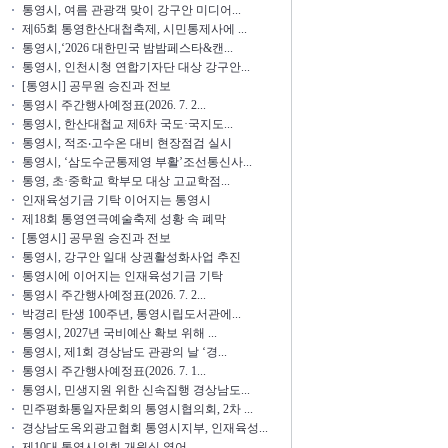
통영시, 여름 관광객 맞이 강구안 미디어...
제65회 통영한산대첩축제, 시민통제사에 ...
통영시,‘2026 대한민국 밤밤페스타&캔...
통영시, 인천시청 연합기자단 대상 강구안...
[통영시] 공무원 승진과 전보
통영시 주간행사예정표(2026. 7. 2...
통영시, 한산대첩교 제6차 국도·국지도...
통영시, 적조‧고수온 대비 현장점검 실시
통영시, ‘삼도수군통제영 부활’조선통신사...
통영, 초·중학교 학부모 대상 고교학점...
인재육성기금 기탁 이어지는 통영시
제18회 통영연극예술축제 성황 속 폐막
[통영시] 공무원 승진과 전보
통영시, 강구안 일대 상권활성화사업 추진
통영시에 이어지는 인재육성기금 기탁
통영시 주간행사예정표(2026. 7. 2...
박경리 탄생 100주년, 통영시립도서관에...
통영시, 2027년 국비예산 확보 위해 ...
통영시, 제1회 경상남도 관광의 날 ‘경...
통영시 주간행사예정표(2026. 7. 1...
통영시, 민생지원 위한 신속집행 경상남도...
민주평화통일자문회의 통영시협의회, 2차 ...
경상남도옥외광고협회 통영시지부, 인재육성...
제10대 통영시의회 개원식 열어