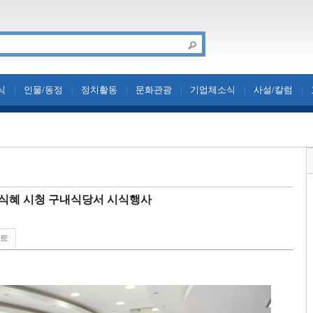
식
인물/동정
정치활동
문화관광
기업체소식
사설/칼럼
|
|
|
|
|
|
식혜 시청 구내식당서 시식행사
린트