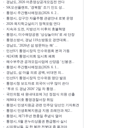
경남도, 2026 어촌영상공개모집전 연다
SK오션플랜트, ‘경북함’ 조기 인도 성...
통영시 주간행사예정표(2026. 6. 2...
통영시, 강구안 자율주행 관광안내 로봇 운영
2026 욕지학교살리기 정책포럼 연다
지속과 도전, 지방선거 이후의 촛불혁명
통영시, 미수해양공원 ‘상상놀이터’로 새 단장
통영소방서, 경남 119소방동요 경연대회...
경남도, ‘2026년 섬 방문하는 해’ ...
민선9기 통영시장직 인수위원회 본격 가동
제243회 통영시의회 임시회 폐회
해수부주관 공개모집사업에 산양읍 ‘신봉권...
통영시 주간행사예정표(2026. 6. 1...
경남도, 섬 마을 의료 공백, 비대면 의...
민선9기 통영시장직 인수위원 명단 발표
통영시청 보도자료 외국어 너무 많이 쓴다
‘투르 드 경남 2026’ 2일 차 통영...
국민의힘 새 원내대표에 3선 정점식 의원 선출
제86대 이호 통영경찰서장 취임
통영시 민생지원금 관련 민주당 당선인 기자회견
통영시 민생회복지원금 지원 조례안과 제2...
통영시, 제71주년 현충일 추념식 열어
통영시, 6월 온누리상품권 환급행사 실시
시의원님들, 길 한 복판 전봇대 좀 옮겨야