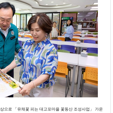
대상으로
「
유채꽃 피는 대고포마을 꽃동산 조성사업
」
가운