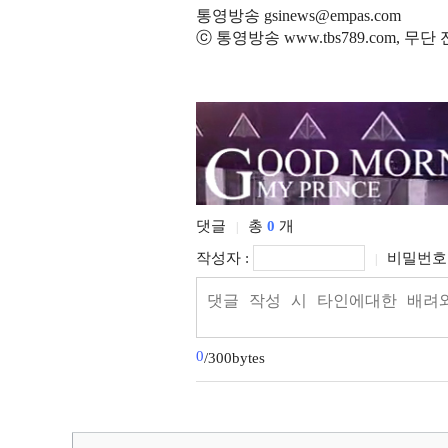
통영방송 gsinews@empas.com
ⓒ 통영방송 www.tbs789.com, 무
댓글
총
0
개
|
작성자 :
비밀번호 
|
0
/300bytes