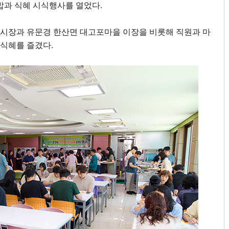
밥과 식혜 시식행사를 열었다
.
영시장과 유문경 한산면 대고포마을 이장을 비롯해 직원과 마
 식혜를 즐겼다
.