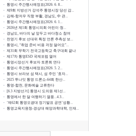
통영시 주간행사예정표(2026. 6. 8...
제9회 지방선거 강석주 통영시장 당선 감...
김해-항저우 직항 부활, 경남도, 中 관...
통영시 주간행사예정표(2026. 6. 1...
2026년 제1회 통영시의회 어린이·청...
경남도, 바다의 날 앞두고 바다청소 참여
천영기 후보 선대위 특정 언론 추측성 보...
통영시, “취업 준비 비용 걱정 덜어요”...
제31회 무학기 전국고등학교 축구대회 끝나
제17차 통영ESD 국제포럼 열어
통영시장선거 후보자 토론회 연다
통영시 주간행사예정표(2026. 5. 2...
통영시 브라보 섬 택시, 섬 주민 ‘효자...
2025 투나잇 통영 드론쇼-64회 한산...
통영-합천, 문화예술 교류한다
[6.3 지방선거] 통영시 도의원 제1선...
통영에서 한 달 여행하기 열풍...4.3...
‘제62회 통영오광대 정기발표 공연’성황...
통영교육지원청-경상대 해양과학대학, 인재...