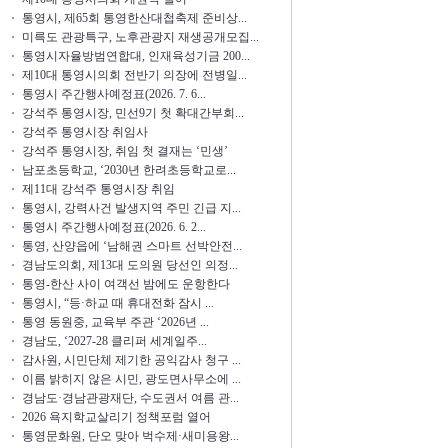
통영시, 제65회 통영한산대첩축제 준비상...
미륵도 관광특구, 노후관광지 재생공개모집...
통영시자율방범연합대, 인재육성기금 200...
제10대 통영시의회 전반기 의장에 전병일...
통영시 주간행사예정표(2026. 7. 6...
강석주 통영시장, 민선9기 첫 확대간부회...
강석주 통영시장 취임사
강석주 통영시장, 취임 첫 결재는 ‘민생’
남포초등학교, ‘2030년 한려초등학교로...
제11대 강석주 통영시장 취임
통영시, 강력사건 발생지역 주민 긴급 지...
통영시 주간행사예정표(2026. 6. 2...
통영, 산양읍에 ‘남해권 스마트 선박안전...
경남도의회, 제13대 도의원 당선인 의정...
통영-한산 사이 여객선 밤에도 운항한다
통영시, “등·하교 때 휴대전화 잠시 ...
통영 동원중, 교육부 주관 ‘2026년 ...
경남도, ‘2027-28 클리퍼 세계일주...
감사원, 시민단체 제기한 공익감사 청구 ...
이름 밝히지 않은 시민, 광도면사무소에 ...
경남도·경남관광재단, 수도권서 여름 관...
2026 욕지학교살리기 정책포럼 열어
통영문화원, 단오 맞아 벅수제·새미용왕...