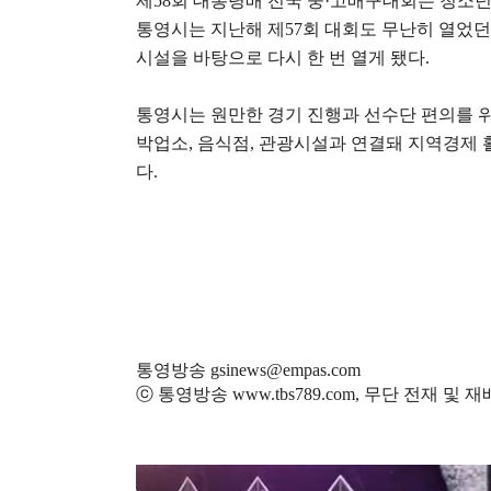
제
58
회 대통령배 전국 중
·
고배구대회는 청소년
통영시는 지난해 제
57
회 대회도 무난히 열었던
시설을 바탕으로 다시 한 번 열게 됐다
.
통영시는 원만한 경기 진행과 선수단 편의를 
박업소
,
음식점
,
관광시설과 연결돼 지역경제 
다
.
통영방송 gsinews@empas.com
ⓒ 통영방송 www.tbs789.com, 무단 전재 및 