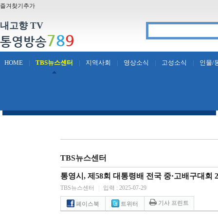
즐겨찾기추가
내고향 TV
7
8
9
통영방송
HOME
TBS뉴스센터
지역사회
영상소식
고성소식
인물/
|
|
|
|
|
TBS뉴스센터
통영시, 제58회 대통령배 전국 중·고배구대회 
TBS뉴스센터
|
입력 : 2025-07-29
기사 프린트
페이스북
트위터