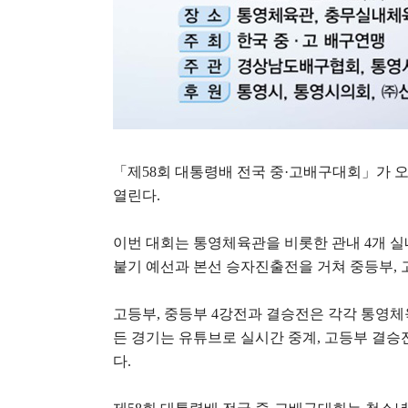
「
제
58
회 대통령배 전국 중
·
고배구대회
」
가 
열린다
.
이번 대회는 통영체육관을 비롯한 관내
4
개 
붙기 예선과 본선 승자진출전을 거쳐 중등부
,
고등부
,
중등부
4
강전과 결승전은 각각 통영
든 경기는 유튜브로 실시간 중계
,
고등부 결승
다
.