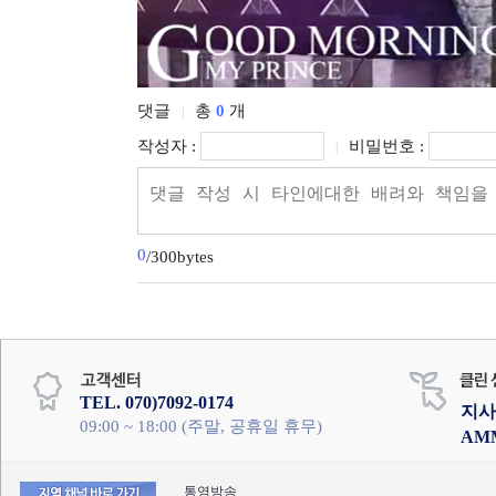
댓글
총
0
개
|
작성자 :
비밀번호 :
|
0
/300bytes
TEL. 070)7092-0174
지사
09:00 ~ 18:00 (주말, 공휴일 휴무)
AM
통영방송