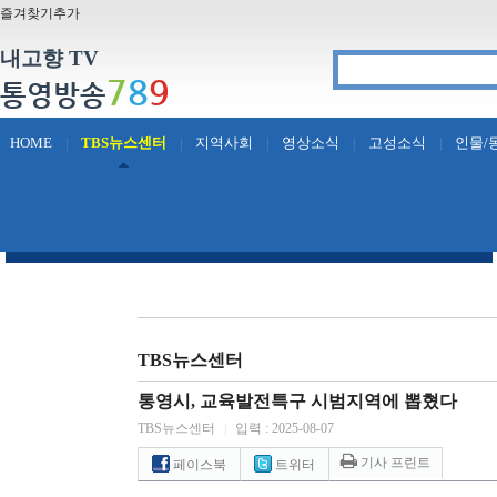
즐겨찾기추가
내고향 TV
7
8
9
통영방송
HOME
TBS뉴스센터
지역사회
영상소식
고성소식
인물/
|
|
|
|
|
TBS뉴스센터
통영시, 교육발전특구 시범지역에 뽑혔다
TBS뉴스센터
|
입력 : 2025-08-07
기사 프린트
페이스북
트위터