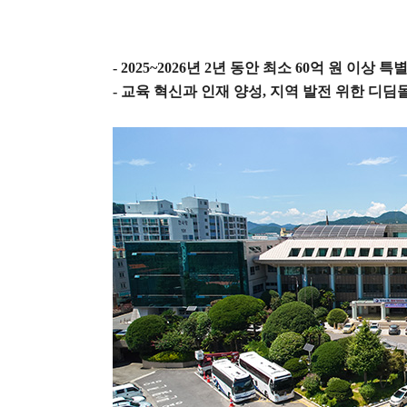
- 2025~2026
년
2
년 동안 최소
60
억 원 이상 특
-
교육 혁신과 인재 양성
,
지역 발전 위한 디딤