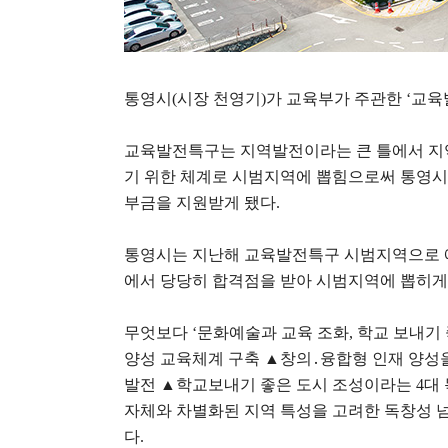
통영시
(
시장 천영기
)
가 교육부가 주관한
‘
교육
교육발전특구는 지역발전이라는 큰 틀에서 지
기 위한 체계로 시범지역에 뽑힘으로써 통영
부금을 지원받게 됐다
.
통영시는 지난해 교육발전특구 시범지역으로 
에서 당당히 합격점을 받아 시범지역에 뽑히게
무엇보다
‘
문화예술과 교육 조화
,
학교 보내기 
양성 교육체계 구축
▲
창의
․
융합형 인재 양성
발전
▲
학교보내기 좋은 도시 조성이라는
4
대
자체와 차별화된 지역 특성을 고려한 독창성 
다
.