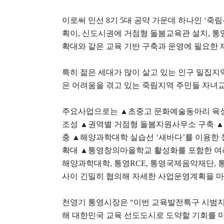
이로써 민선
8
기
5
대 공약 가운데 하나인
‘
죽림
획이
,
신도시권에 거점형 돌봄교육관 설치
,
통
확대와 같은 교육 기반 구축과 운영에 필요한
특히 젊은 세대가 많이 살고 있는 인구 밀집
은 어려움을 겪고 있는 죽림지역 주민들 자녀
주요사업으로는
▲
초중고 문화예술동아리 육
조성
▲
권역별 거점형 돌봄지원사무소 구축
▲
충
▲
해양과학대학 실습선
‘
새바다
’
를 이용한 
확대
▲
통영창의마을학교 활성화를 포함한 여
해양과학대학
,
통영
RCE,
통영국제음악재단
,
사이 긴밀히 협의해 자세한 사업운영계획을 
천영기 통영시장은
“
이번 교육발전특구 시범지
해 대한민국 교육 선도도시로 도약할 기회를 