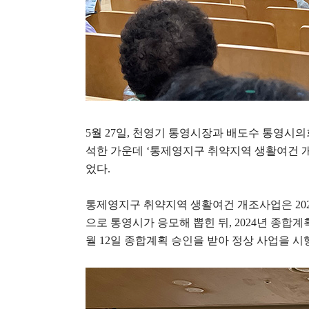
5
월
27
일
,
천영기 통영시장과 배도수 통영시의
석한 가운데
‘
통제영지구 취약지역 생활여건 
었다
.
통제영지구 취약지역 생활여건 개조사업은
20
으로 통영시가 응모해 뽑힌 뒤
, 2024
년 종합계
월
12
일 종합계획 승인을 받아 정상 사업을 