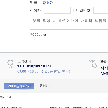
댓글
총
0
개
|
작성자 :
비밀번호 :
|
0
/300bytes
TEL. 070)7092-0174
지사
09:00 ~ 18:00 (주말, 공휴일 휴무)
AM
통영방송
회사소개