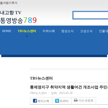
즐겨찾기추가
내고향 TV
7
8
9
통영방송
HOME
TBS뉴스센터
지역사회
영상소식
고성소식
인물/
|
|
|
|
|
TBS뉴스센터
통제영지구 취약지역 생활여건 개조사업 주민
TBS뉴스센터
|
입력 : 2025-05-28
기사 프린트
페이스북
트위터