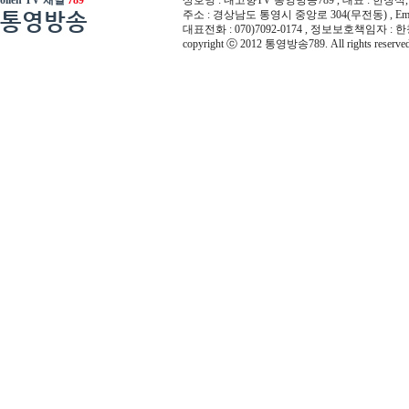
olleh TV 채널
789
상호명 : 내고향TV 통영방송789 , 대표 : 한창식, 사
통영방송
주소 : 경상남도 통영시 중앙로 304(무전동) , Email :
대표전화 : 070)7092-0174 , 정보보호책임자 : 
copyright ⓒ 2012 통영방송789. All rights reserved