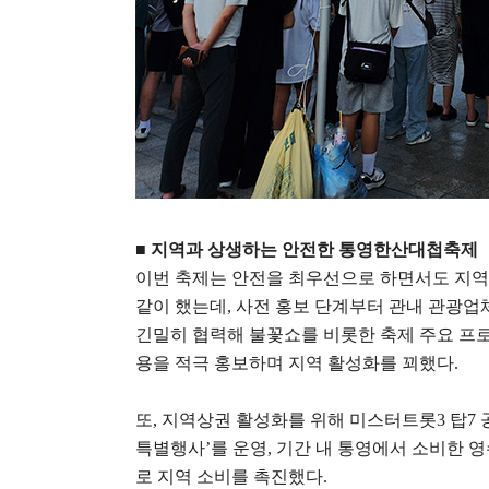
■
지역과 상생하는 안전한 통영한산대첩축제
이번 축제는 안전을 최우선으로 하면서도 지역
같이 했는데
,
사전 홍보 단계부터 관내 관광업
긴밀히 협력해 불꽃쇼를 비롯한 축제 주요 
용을 적극 홍보하며 지역 활성화를 꾀했다
.
또
,
지역상권 활성화를 위해 미스터트롯
3
탑
7
특별행사
’
를 운영
,
기간 내 통영에서 소비한 
로 지역 소비를 촉진했다
.