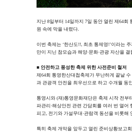
지난
8
일부터
14
일까지
7
일 동안 열린 제
64
회 
원 속에 막을 내렸다
.
이번 축제는
‘
한산도
!!,
최초 통제영
!’
이라는 주
만이 지닌 참모습과 해양
·
문화
·
관광 자산을 결
■
안전하고 풍성한 축제 위한 사전준비 철저
제
64
회 통영한산대첩축제가 무난하게 끝날 수
과 관광객 안전을 최우선으로 하고 수개월 동
통영시와
(
재
)
통영문화재단은 축제 시작 전부
파관리
·
해상안전 관련 간담회를 여러 번 열어 
피고
,
전기와 가설무대
·
관람객 동선을 비롯해 
특히 축제 개막을 앞두고 열린 준비상황보고