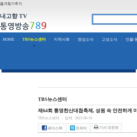
즐겨찾기추가
내고향 TV
7
8
9
통영방송
HOME
TBS뉴스센터
지역사회
영상소식
고성소식
인물/
|
|
|
|
|
TBS뉴스센터
제64회 통영한산대첩축제, 성원 속 안전하게 
TBS뉴스센터
|
입력 : 2025-08-18
기사 프린트
페이스북
트위터