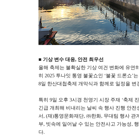
■
기상 변수 대응
,
안전 최우선
올해 축제는 불확실한 기상 여건 변화에 유연
히
2025
투나잇 통영 불꽃쇼인
‘
불꽃 드론쇼
’
는
8
일 한산대첩축제 개막식과 함께로 일정을 변
특히
9
일 오후
3
시경 천영기 시장 주재
‘
축제 
긴급 개최해 비내리는 날씨 속 행사 진행 안전
서
, (
재
)
통영문화재단
,
㈜
한화
,
무대팀 행사 관
부
,
빗속에 일어날 수 있는 안전사고 가능성
,
행
다
.