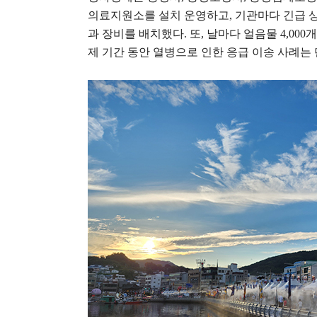
의료지원소를 설치 운영하고
,
기관마다 긴급 
과 장비를 배치했다
.
또
,
날마다 얼음물
4,000
개
제 기간 동안 열병으로 인한 응급 이송 사례는 