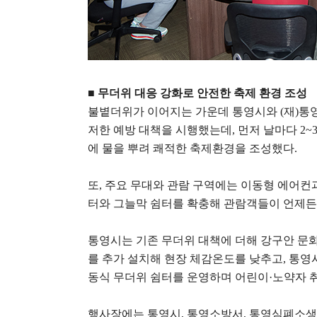
■
무더위 대응 강화로 안전한 축제 환경 조성
불볕더위가 이어지는 가운데 통영시와
(
재
)
통
저한 예방 대책을 시행했는데
,
먼저 날마다
2~
에 물을 뿌려 쾌적한 축제환경을 조성했다
.
또
,
주요 무대와 관람 구역에는 이동형 에어컨
터와 그늘막 쉼터를 확충해 관람객들이 언제든
통영시는 기존 무더위 대책에 더해 강구안 문
를 추가 설치해 현장 체감온도를 낮추고
,
통영
동식 무더위 쉼터를 운영하며 어린이
·
노약자 
행사장에는 통영시
,
통영소방서
,
통영심폐소생