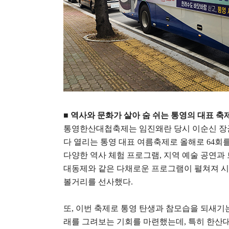
■
역사와 문화가 살아 숨 쉬는 통영의 대표 축
통영한산대첩축제는 임진왜란 당시 이순신 장
다 열리는 통영 대표 여름축제로 올해로
64
회를
다양한 역사 체험 프로그램
,
지역 예술 공연과 
대동제와 같은 다채로운 프로그램이 펼쳐져 시
볼거리를 선사했다
.
또
,
이번 축제로 통영 탄생과 참모습을 되새기
래를 그려보는 기회를 마련했는데
,
특히 한산