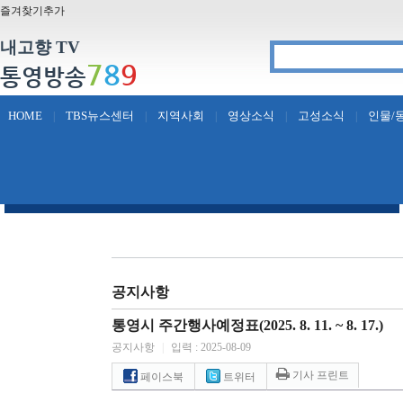
즐겨찾기추가
내고향 TV
7
8
9
통영방송
HOME
TBS뉴스센터
지역사회
영상소식
고성소식
인물/
|
|
|
|
|
공지사항
통영시 주간행사예정표(2025. 8. 11. ~ 8. 17.)
공지사항
|
입력 : 2025-08-09
기사 프린트
페이스북
트위터