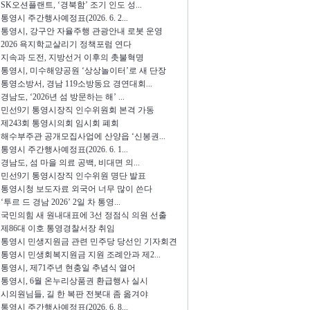
SK오션플랜트, ‘경북함’ 조기 인도 성...
통영시 주간행사예정표(2026. 6. 2...
통영시, 강구안 자율주행 관광안내 로봇 운영
2026 욕지학교살리기 정책포럼 연다
지속과 도전, 지방선거 이후의 촛불혁명
통영시, 미수해양공원 ‘상상놀이터’로 새 단장
통영소방서, 경남 119소방동요 경연대회...
경남도, ‘2026년 섬 방문하는 해’ ...
민선9기 통영시장직 인수위원회 본격 가동
제243회 통영시의회 임시회 폐회
해수부주관 공개모집사업에 산양읍 ‘신봉권...
통영시 주간행사예정표(2026. 6. 1...
경남도, 섬 마을 의료 공백, 비대면 의...
민선9기 통영시장직 인수위원 명단 발표
통영시청 보도자료 외국어 너무 많이 쓴다
‘투르 드 경남 2026’ 2일 차 통영...
국민의힘 새 원내대표에 3선 정점식 의원 선출
제86대 이호 통영경찰서장 취임
통영시 민생지원금 관련 민주당 당선인 기자회견
통영시 민생회복지원금 지원 조례안과 제2...
통영시, 제71주년 현충일 추념식 열어
통영시, 6월 온누리상품권 환급행사 실시
시의원님들, 길 한 복판 전봇대 좀 옮겨야
통영시 주간행사예정표(2026. 6. 8...