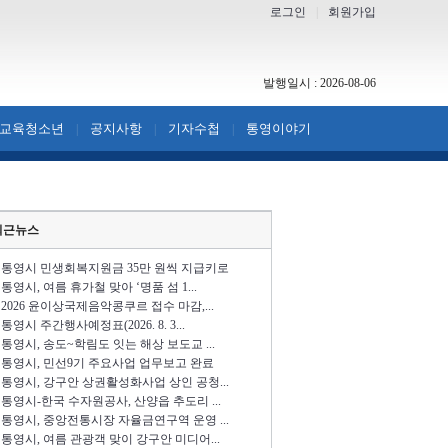
로그인
|
회원가입
발행일시 : 2026-08-06
교육청소년
공지사항
기자수첩
통영이야기
|
|
|
최근뉴스
통영시 민생회복지원금 35만 원씩 지급키로
통영시, 여름 휴가철 맞아 ‘명품 섬 1...
2026 윤이상국제음악콩쿠르 접수 마감,...
통영시 주간행사예정표(2026. 8. 3...
통영시, 송도~학림도 잇는 해상 보도교 ...
통영시, 민선9기 주요사업 업무보고 완료
통영시, 강구안 상권활성화사업 상인 공청...
통영시-한국 수자원공사, 산양읍 추도리 ...
통영시, 중앙전통시장 자율금연구역 운영 ...
통영시, 여름 관광객 맞이 강구안 미디어...