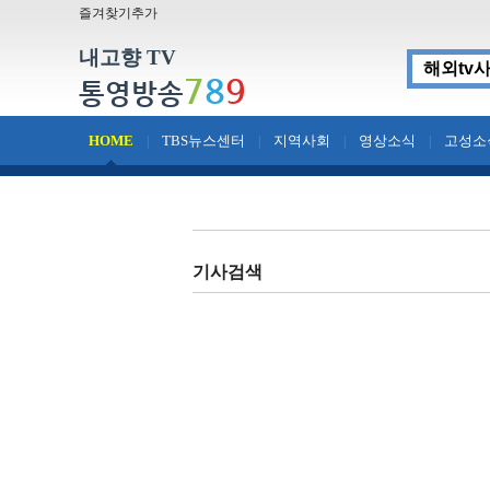
즐겨찾기추가
내고향 TV
7
8
9
통영방송
HOME
TBS뉴스센터
지역사회
영상소식
고성소
|
|
|
|
기사검색