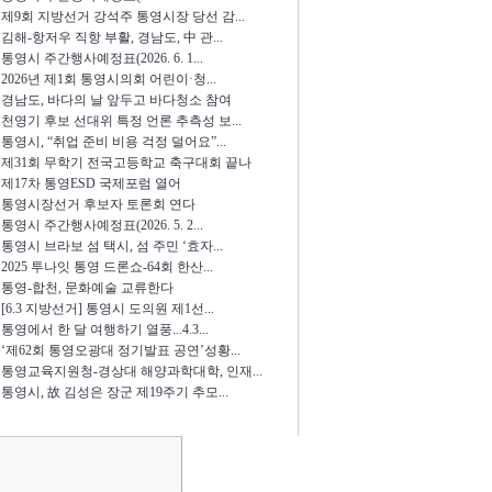
제9회 지방선거 강석주 통영시장 당선 감...
김해-항저우 직항 부활, 경남도, 中 관...
통영시 주간행사예정표(2026. 6. 1...
2026년 제1회 통영시의회 어린이·청...
경남도, 바다의 날 앞두고 바다청소 참여
천영기 후보 선대위 특정 언론 추측성 보...
통영시, “취업 준비 비용 걱정 덜어요”...
제31회 무학기 전국고등학교 축구대회 끝나
제17차 통영ESD 국제포럼 열어
통영시장선거 후보자 토론회 연다
통영시 주간행사예정표(2026. 5. 2...
통영시 브라보 섬 택시, 섬 주민 ‘효자...
2025 투나잇 통영 드론쇼-64회 한산...
통영-합천, 문화예술 교류한다
[6.3 지방선거] 통영시 도의원 제1선...
통영에서 한 달 여행하기 열풍...4.3...
‘제62회 통영오광대 정기발표 공연’성황...
통영교육지원청-경상대 해양과학대학, 인재...
통영시, 故 김성은 장군 제19주기 추모...