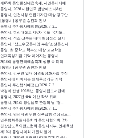
제65회 통영한산대첩축제, 시민통제사에 ...
통영시,‘2026 대한민국 밤밤페스타&캔...
통영시, 인천시청 연합기자단 대상 강구안...
[통영시] 공무원 승진과 전보
통영시 주간행사예정표(2026. 7. 2...
통영시, 한산대첩교 제6차 국도·국지도...
통영시, 적조‧고수온 대비 현장점검 실시
통영시, ‘삼도수군통제영 부활’조선통신사...
통영, 초·중학교 학부모 대상 고교학점...
인재육성기금 기탁 이어지는 통영시
제18회 통영연극예술축제 성황 속 폐막
[통영시] 공무원 승진과 전보
통영시, 강구안 일대 상권활성화사업 추진
통영시에 이어지는 인재육성기금 기탁
통영시 주간행사예정표(2026. 7. 2...
박경리 탄생 100주년, 통영시립도서관에...
통영시, 2027년 국비예산 확보 위해 ...
통영시, 제1회 경상남도 관광의 날 ‘경...
통영시 주간행사예정표(2026. 7. 1...
통영시, 민생지원 위한 신속집행 경상남도...
민주평화통일자문회의 통영시협의회, 2차 ...
경상남도옥외광고협회 통영시지부, 인재육성...
제10대 통영시의회 개원식 열어
통영시, 제65회 통영한산대첩축제 준비상...