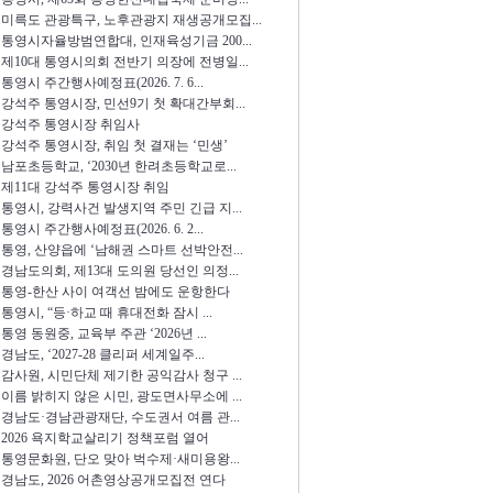
미륵도 관광특구, 노후관광지 재생공개모집...
통영시자율방범연합대, 인재육성기금 200...
제10대 통영시의회 전반기 의장에 전병일...
통영시 주간행사예정표(2026. 7. 6...
강석주 통영시장, 민선9기 첫 확대간부회...
강석주 통영시장 취임사
강석주 통영시장, 취임 첫 결재는 ‘민생’
남포초등학교, ‘2030년 한려초등학교로...
제11대 강석주 통영시장 취임
통영시, 강력사건 발생지역 주민 긴급 지...
통영시 주간행사예정표(2026. 6. 2...
통영, 산양읍에 ‘남해권 스마트 선박안전...
경남도의회, 제13대 도의원 당선인 의정...
통영-한산 사이 여객선 밤에도 운항한다
통영시, “등·하교 때 휴대전화 잠시 ...
통영 동원중, 교육부 주관 ‘2026년 ...
경남도, ‘2027-28 클리퍼 세계일주...
감사원, 시민단체 제기한 공익감사 청구 ...
이름 밝히지 않은 시민, 광도면사무소에 ...
경남도·경남관광재단, 수도권서 여름 관...
2026 욕지학교살리기 정책포럼 열어
통영문화원, 단오 맞아 벅수제·새미용왕...
경남도, 2026 어촌영상공개모집전 연다