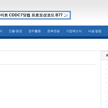
식
인물/동정
정치활동
문화관광
기업체소식
사설/칼럼
|
|
|
|
|
|