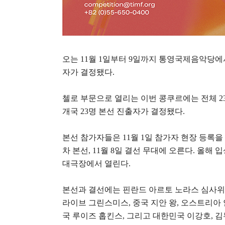
오는
11
월
1
일부터
9
일까지 통영국제음악당에
자가 결정됐다
.
첼로 부문으로 열리는 이번 콩쿠르에는 전체
2
개국
23
명 본선 진출자가 결정됐다
.
본선 참가자들은
11
월
1
일 참가자 현장 등록
차 본선
, 11
월
8
일 결선 무대에 오른다
.
올해 
대극장에서 열린다
.
본선과 결선에는 핀란드 아르토 노라스 심사위
라이브 그린스미스
,
중국 지안 왕
,
오스트리아 
국 루이즈 홉킨스
,
그리고 대한민국 이강호
,
김