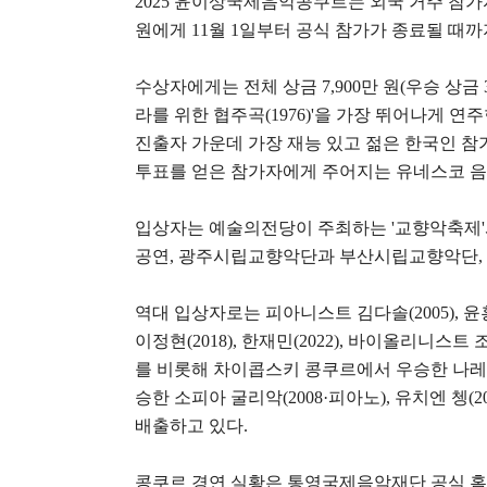
2025
윤이상국제음악콩쿠르는 외국 거주 참가
원에게
11
월
1
일부터 공식 참가가 종료될 때까
수상자에게는 전체 상금
7,900
만 원
(
우승 상금
라를 위한 협주곡
(1976)'
을 가장 뛰어나게 연
진출자 가운데 가장 재능 있고 젊은 한국인 
투표를 얻은 참가자에게 주어지는 유네스코 
입상자는 예술의전당이 주최하는
'
교향악축제
'
공연
,
광주시립교향악단과 부산시립교향악단
,
역대 입상자로는 피아니스트 김다솔
(2005),
윤
이정현
(2018),
한재민
(2022),
바이올리니스트 
를 비롯해 차이콥스키 콩쿠르에서 우승한 나
승한 소피아 굴리악
(2008·
피아노
),
유치엔 쳉
(2
배출하고 있다
.
콩쿠르 경연 실황은 통영국제음악재단 공식 