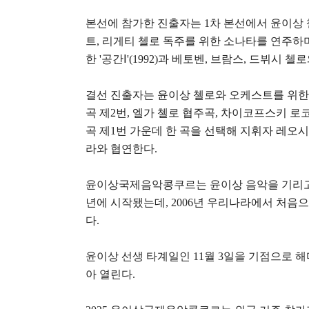
본선에 참가한 진출자는
1
차 본선에서 윤이상
트
,
리게티 첼로 독주를 위한 소나타를 연주하
한
'
공간
Ⅰ
'(1992)
과 베토벤
,
브람스
,
드뷔시 첼로
결선 진출자는 윤이상 첼로와 오케스트를 위한
곡 제
2
번
,
엘가 첼로 협주곡
,
차이코프스키 로코
곡 제
1
번 가운데 한 곡을 선택해 지휘자 레
라와 협연한다
.
윤이상국제음악콩쿠르는 윤이상 음악을 기리고
년에 시작됐는데
, 2006
년 우리나라에서 처음
다
.
윤이상 선생 타계일인
11
월
3
일을 기점으로 해
아 열린다
.