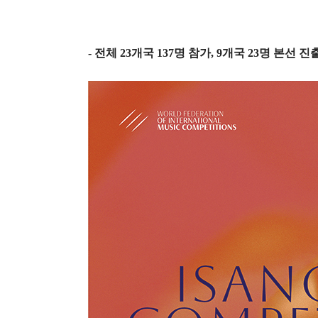
-
전체
23
개국
137
명 참가
, 9
개국
23
명 본선 진