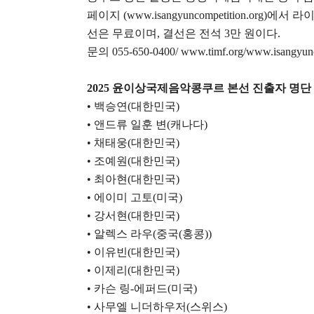
페이지
(www.isangyuncompetition.org)
에서 라
선은 무료이며
,
결선은 전석
3
만 원이다
.
문의
055-650-0400/ www.timf.org/www.isangyunc
2025
윤이상국제음악콩쿠르 본선 진출자 명단
•
백승연
(
대한민국
)
•
앤드류 일훈 변
(
캐나다
)
•
채태웅
(
대한민국
)
•
조예원
(
대한민국
)
•
최아현
(
대한민국
)
•
에이미 고토
(
미국
)
•
강서현
(
대한민국
)
•
알렉스 라우
(
중국
(
홍콩
))
•
이유빈
(
대한민국
)
•
이제리
(
대한민국
)
•
카슨 링
-
에퍼드
(
미국
)
•
사무엘 니더하우저
(
스위스
)