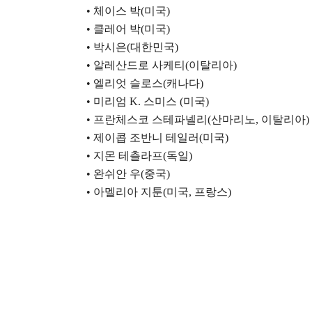
•
체이스 박
(
미국
)
•
클레어 박
(
미국
)
•
박시은
(
대한민국
)
•
알레산드로 사케티
(
이탈리아
)
•
엘리엇 슬로스
(
캐나다
)
•
미리엄
K.
스미스
(
미국
)
•
프란체스코 스테파넬리
(
산마리노
,
이탈리아
)
•
제이콥 조반니 테일러
(
미국
)
•
지몬 테츨라프
(
독일
)
•
완쉬안 우
(
중국
)
•
아멜리아 지툰
(
미국
,
프랑스
)