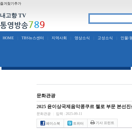
즐겨찾기추가
내고향 TV
7
8
9
통영방송
HOME
TBS뉴스센터
지역사회
영상소식
고성소식
인물/
|
|
|
|
|
문화관광
2025 윤이상국제음악콩쿠르 첼로 부문 본선진
문화관광
|
입력 : 2025-09-11
기사 프린트
페이스북
트위터