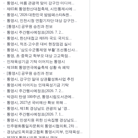
통영시, 여름 관광객 맞이 강구안 미디어...
제65회 통영한산대첩축제, 시민통제사에 ...
통영시,‘2026 대한민국 밤밤페스타&캔...
통영시, 인천시청 연합기자단 대상 강구안...
[통영시] 공무원 승진과 전보
통영시 주간행사예정표(2026. 7. 2...
통영시, 한산대첩교 제6차 국도·국지도...
통영시, 적조‧고수온 대비 현장점검 실시
통영시, ‘삼도수군통제영 부활’조선통신사...
통영, 초·중학교 학부모 대상 고교학점...
인재육성기금 기탁 이어지는 통영시
제18회 통영연극예술축제 성황 속 폐막
[통영시] 공무원 승진과 전보
통영시, 강구안 일대 상권활성화사업 추진
통영시에 이어지는 인재육성기금 기탁
통영시 주간행사예정표(2026. 7. 2...
박경리 탄생 100주년, 통영시립도서관에...
통영시, 2027년 국비예산 확보 위해 ...
통영시, 제1회 경상남도 관광의 날 ‘경...
통영시 주간행사예정표(2026. 7. 1...
통영시, 민생지원 위한 신속집행 경상남도...
민주평화통일자문회의 통영시협의회, 2차 ...
경상남도옥외광고협회 통영시지부, 인재육성...
제10대 통영시의회 개원식 열어