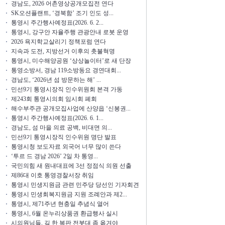
경남도, 2026 어촌영상공개모집전 연다
SK오션플랜트, ‘경북함’ 조기 인도 성...
통영시 주간행사예정표(2026. 6. 2...
통영시, 강구안 자율주행 관광안내 로봇 운영
2026 욕지학교살리기 정책포럼 연다
지속과 도전, 지방선거 이후의 촛불혁명
통영시, 미수해양공원 ‘상상놀이터’로 새 단장
통영소방서, 경남 119소방동요 경연대회...
경남도, ‘2026년 섬 방문하는 해’ ...
민선9기 통영시장직 인수위원회 본격 가동
제243회 통영시의회 임시회 폐회
해수부주관 공개모집사업에 산양읍 ‘신봉권...
통영시 주간행사예정표(2026. 6. 1...
경남도, 섬 마을 의료 공백, 비대면 의...
민선9기 통영시장직 인수위원 명단 발표
통영시청 보도자료 외국어 너무 많이 쓴다
‘투르 드 경남 2026’ 2일 차 통영...
국민의힘 새 원내대표에 3선 정점식 의원 선출
제86대 이호 통영경찰서장 취임
통영시 민생지원금 관련 민주당 당선인 기자회견
통영시 민생회복지원금 지원 조례안과 제2...
통영시, 제71주년 현충일 추념식 열어
통영시, 6월 온누리상품권 환급행사 실시
시의원님들, 길 한 복판 전봇대 좀 옮겨야