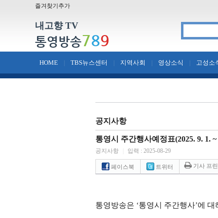
즐겨찾기추가
내고향 TV
7
8
9
통영방송
HOME
TBS뉴스센터
지역사회
영상소식
고성소
|
|
|
|
공지사항
통영시 주간행사예정표(2025. 9. 1. ~ 9.
공지사항
|
입력 : 2025-08-29
기사 프
페이스북
트위터
통영방송은
‘
통영시 주간행사
’
에 대