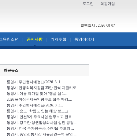
로그인
|
회원가입
발행일시 : 2026-08-07
교육청소년
공지사항
기자수첩
통영이야기
|
|
|
최근뉴스
통영시 주간행사예정표(2026. 8. 1...
통영시 민생회복지원금 35만 원씩 지급키로
통영시, 여름 휴가철 맞아 ‘명품 섬 1...
2026 윤이상국제음악콩쿠르 접수 마감,...
통영시 주간행사예정표(2026. 8. 3...
통영시, 송도~학림도 잇는 해상 보도교 ...
통영시, 민선9기 주요사업 업무보고 완료
통영시, 강구안 상권활성화사업 상인 공청...
통영시-한국 수자원공사, 산양읍 추도리 ...
통영시, 중앙전통시장 자율금연구역 운영 ...