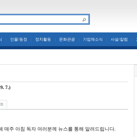
식
인물/동정
정치활동
문화관광
기업체소식
사설/칼럼
|
|
|
|
|
|
 7.)
린트
해 매주 아침 독자 여러분께 뉴스를 통해 알려드립니다
.