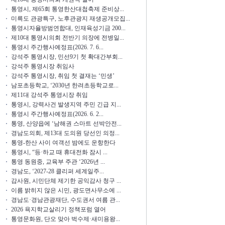
통영시, 제65회 통영한산대첩축제 준비상...
미륵도 관광특구, 노후관광지 재생공개모집...
통영시자율방범연합대, 인재육성기금 200...
제10대 통영시의회 전반기 의장에 전병일...
통영시 주간행사예정표(2026. 7. 6...
강석주 통영시장, 민선9기 첫 확대간부회...
강석주 통영시장 취임사
강석주 통영시장, 취임 첫 결재는 ‘민생’
남포초등학교, ‘2030년 한려초등학교로...
제11대 강석주 통영시장 취임
통영시, 강력사건 발생지역 주민 긴급 지...
통영시 주간행사예정표(2026. 6. 2...
통영, 산양읍에 ‘남해권 스마트 선박안전...
경남도의회, 제13대 도의원 당선인 의정...
통영-한산 사이 여객선 밤에도 운항한다
통영시, “등·하교 때 휴대전화 잠시 ...
통영 동원중, 교육부 주관 ‘2026년 ...
경남도, ‘2027-28 클리퍼 세계일주...
감사원, 시민단체 제기한 공익감사 청구 ...
이름 밝히지 않은 시민, 광도면사무소에 ...
경남도·경남관광재단, 수도권서 여름 관...
2026 욕지학교살리기 정책포럼 열어
통영문화원, 단오 맞아 벅수제·새미용왕...