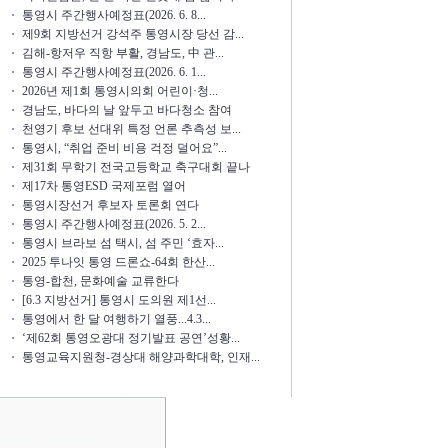
통영시 주간행사예정표(2026. 6. 8...
제9회 지방선거 강석주 통영시장 당선 감...
김해-항저우 직항 부활, 경남도, 中 관...
통영시 주간행사예정표(2026. 6. 1...
2026년 제1회 통영시의회 어린이·청...
경남도, 바다의 날 앞두고 바다청소 참여
천영기 후보 선대위 특정 언론 추측성 보...
통영시, “취업 준비 비용 걱정 덜어요”...
제31회 무학기 전국고등학교 축구대회 끝나
제17차 통영ESD 국제포럼 열어
통영시장선거 후보자 토론회 연다
통영시 주간행사예정표(2026. 5. 2...
통영시 브라보 섬 택시, 섬 주민 ‘효자...
2025 투나잇 통영 드론쇼-64회 한산...
통영-합천, 문화예술 교류한다
[6.3 지방선거] 통영시 도의원 제1선...
통영에서 한 달 여행하기 열풍...4.3...
‘제62회 통영오광대 정기발표 공연’성황...
통영교육지원청-경상대 해양과학대학, 인재...