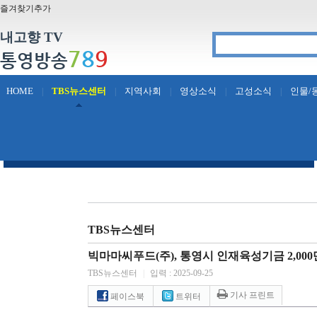
즐겨찾기추가
내고향 TV
7
8
9
통영방송
HOME
TBS뉴스센터
지역사회
영상소식
고성소식
인물/
|
|
|
|
|
TBS뉴스센터
빅마마씨푸드(주), 통영시 인재육성기금 2,000
TBS뉴스센터
|
입력 : 2025-09-25
기사 프린트
페이스북
트위터