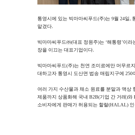
통영시에 있는 빅마마씨푸드
(
주
)
는
9
월
24
일
,
맡겼다
.
빅마마씨푸드
㈜
(
대표 정원주
)
는
‘
해통령
’
이라는
장을 이끄는 대표기업이다
.
빅마마씨푸드
(
주
)
는 천연 조미료에만 머무르지
대하고자 통영시 도산면 법송 매립지구에
250
여러 가지 수산물과 채소 원료를 분말과 액상 
제품까지 상품화해 국내
B2B(
기업 간 거래
)
와
소비자에게 판매가 허용되는 할랄
(HALAL)
인