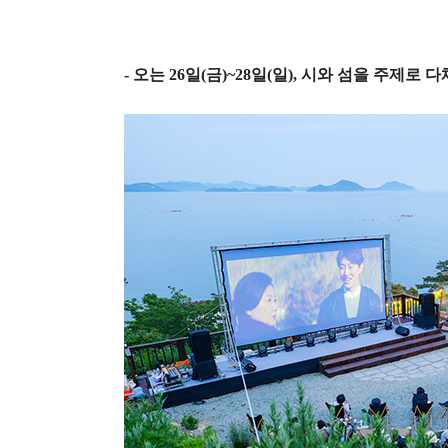
-
오는
26
일
(
금
)~28
일
(
일
),
시와 섬을 주제로 다