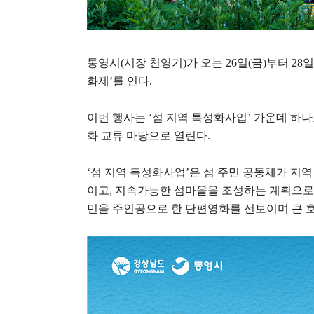
통영시
(
시장 천영기
)
가 오는
26
일
(
금
)
부터
28
일
화제
’
를 연다
.
이번 행사는
‘
섬 지역 특성화사업
’
가운데 하나
화 교류 마당으로 열린다
.
‘
섬 지역 특성화사업
’
은 섬 주민 공동체가 지
이고
,
지속가능한 섬마을을 조성하는 계획으로 
민을 주인공으로 한 단편영화를 선보이며 큰 호